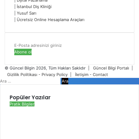
|
Dijital Pazarlama
|
İstanbul Diş Kliniği
|
Yusuf Sarı
|
Ücretsiz Online Hesaplama Araçları
E-
Posta
adresinizi
giriniz
© Güncel Bilgin 2026, Tüm Hakları Saklıdır |
Güncel Bilgi Portalı
|
Gizlilik Politikası - Privacy Policy
|
İletişim - Contact
Facebook
Twitter
WhatsApp
Telegram
Viber
Kapalı
Arama:
Popüler Yazılar
Pratik Bilgiler