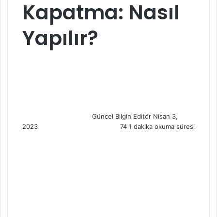
Kapatma: Nasıl
Yapılır?
S
e
n
d
a
n
Güncel Bilgin Editör
Nisan 3,
e
2023
74
1 dakika okuma süresi
m
a
i
l