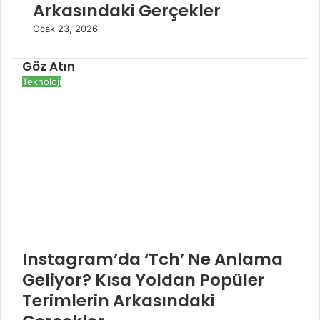
Arkasındaki Gerçekler
Ocak 23, 2026
Göz Atın
K
Teknoloji
a
p
a
l
ı
Instagram’da ‘Tch’ Ne Anlama
Geliyor? Kısa Yoldan Popüler
Terimlerin Arkasındaki