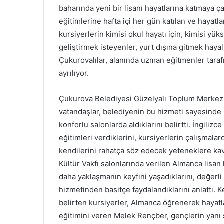
baharında yeni bir lisanı hayatlarına katmaya ça
eğitimlerine hafta içi her gün katılan ve hayatla
kursiyerlerin kimisi okul hayatı için, kimisi yü
geliştirmek isteyenler, yurt dışına gitmek hayal
Çukurovalılar, alanında uzman eğitmenler taraf
ayrılıyor.
Çukurova Belediyesi Güzelyalı Toplum Merkezi’n
vatandaşlar, belediyenin bu hizmeti sayesinde pa
konforlu salonlarda aldıklarını belirtti. İngili
eğitimleri verdiklerini, kursiyerlerin çalışmal
kendilerini rahatça söz edecek yeteneklere kavu
Kültür Vakfı salonlarında verilen Almanca lisan 
daha yaklaşmanın keyfini yaşadıklarını, değerl
hizmetinden basitçe faydalandıklarını anlattı. Ke
belirten kursiyerler, Almanca öğrenerek hayatl
eğitimini veren Melek Rençber, gençlerin yanı sı