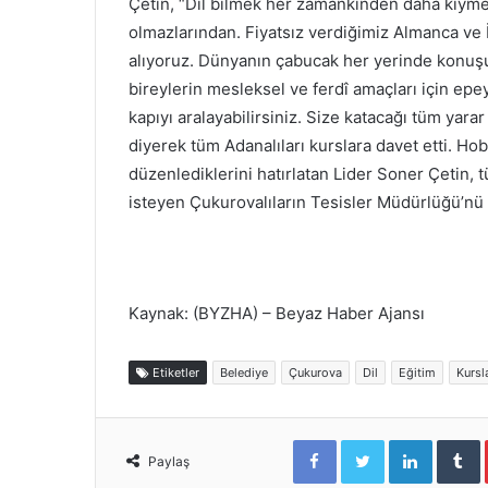
Çetin, “Dil bilmek her zamankinden daha kıymetl
olmazlarından. Fiyatsız verdiğimiz Almanca ve 
alıyoruz. Dünyanın çabucak her yerinde konuşul
bireylerin mesleksel ve ferdî amaçları için epey
kapıyı aralayabilirsiniz. Size katacağı tüm yarar
diyerek tüm Adanalıları kurslara davet etti. Ho
düzenlediklerini hatırlatan Lider Soner Çetin,
isteyen Çukurovalıların Tesisler Müdürlüğü’nü ar
Kaynak: (BYZHA) – Beyaz Haber Ajansı
Etiketler
Belediye
Çukurova
Dil
Eğitim
Kursl
Facebook
Twitter
LinkedIn
Tumblr
Paylaş