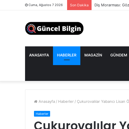
Diş Morarması: Göz
Cuma, Ağustos 7 2026
Son Dakika
ANASAYFA
HABERLER
MAGAZIN
GÜNDEM
Anasayfa
/
Haberler
/
Çukurovalılar Yabancı Lisan 
Haberler
Çukurovalılar Y