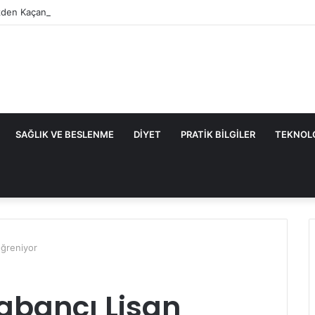
den Kaçan Nedenler ve Etkili Çözüm Yöntemleri
SAĞLIK VE BESLENME
DIYET
PRATIK BILGILER
TEKNOL
Öğreniyor
abancı Lisan