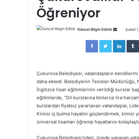
Öğreniyor
Güncel Bilgin Editör
S
Şubat 1
e
Facebook
Twitter
LinkedIn
n
d
a
n
Çukurova Belediyesi, vatandaşların kendilerini 
e
daha ekledi. Belediyenin Tesisler Müdürlüğü, 
m
İngilizce lisan eğitimlerinin verildiği kurslar ba
a
i
eğitimlerde, “Dil kurslarına binlerce lira harc
l
kurslardan fiyatsız yararlanan vatandaşlar, Lid
Kimisi iş bulma hayalini güçlendirmek, kimisi 
üniversal lisanları öğrenip hayatlarını kolaylaşt
Çukurova Belediyesi’nden, ilçede yaşayan vata