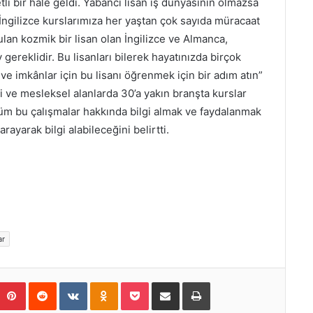
i bir hale geldi. Yabancı lisan iş dünyasının olmazsa
İngilizce kurslarımıza her yaştan çok sayıda müracaat
an kozmik bir lisan olan İngilizce ve Almanca,
 gereklidir. Bu lisanları bilerek hayatınızda birçok
 ve imkânlar için bu lisanı öğrenmek için bir adım atın”
bi ve mesleksel alanlarda 30’a yakın branşta kurslar
 tüm bu çalışmalar hakkında bilgi almak ve faydalanmak
ayarak bilgi alabileceğini belirtti.
ar
Pinterest
Reddit
VKontakte
Odnoklassniki
Pocket
E-Posta ile paylaş
Yazdır