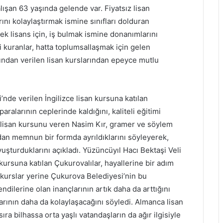
lışan 63 yaşında gelende var. Fiyatsız lisan
rını kolaylaştırmak ismine sınıfları dolduran
ksek lisans için, iş bulmak ismine donanımlarını
i kuranlar, hatta toplumsallaşmak için gelen
ından verilen lisan kurslarından epeyce mutlu
de verilen İngilizce lisan kursuna katılan
ralarının ceplerinde kaldığını, kaliteli eğitimi
zce lisan kursunu veren Nasim Kır, gramer ve söylem
ardan memnun bir formda ayrıldıklarını söyleyerek,
şturduklarını açıkladı. Yüzüncüyıl Hacı Bektaşi Veli
kursuna katılan Çukurovalılar, hayallerine bir adım
i kurslar yerine Çukurova Belediyesi’nin bu
ndilerine olan inançlarının artık daha da arttığını
arının daha da kolaylaşacağını söyledi. Almanca lisan
ra bilhassa orta yaşlı vatandaşların da ağır ilgisiyle