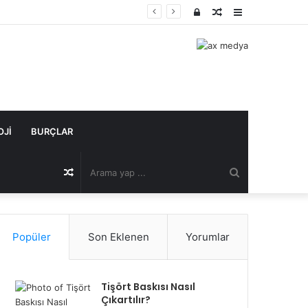
Kayıt
Rastgele
Kenar
Ol
Makale
Bölmesi
OJI
BURÇLAR
Arama
Rastgele
yap
Makale
Popüler
Son Eklenen
Yorumlar
...
Tişört Baskısı Nasıl
Çıkartılır?