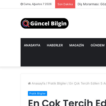
Diş Morarması: Göz
Cuma, Ağustos 7 2026
Son Dakika
ANASAYFA
HABERLER
MAGAZIN
GÜNDEM
Anasayfa
/
Pratik Bilgiler
/
En Çok Tercih Edilen 5 A
Pratik Bilgiler
En Çok Tercih E