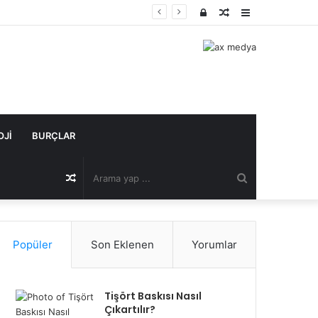
Kayıt
Rastgele
Kenar
Ol
Makale
Bölmesi
OJI
BURÇLAR
Arama
Rastgele
yap
Makale
Popüler
Son Eklenen
Yorumlar
...
Tişört Baskısı Nasıl
Çıkartılır?