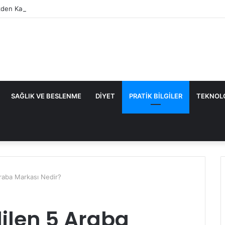
den Kaçan Nedenler ve Etkili Çözüm Yöntemleri
SAĞLIK VE BESLENME
DIYET
PRATIK BILGILER
TEKNOL
raba Markası Nedir?
dilen 5 Araba