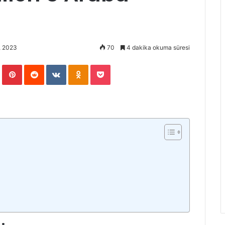
, 2023
70
4 dakika okuma süresi
In
Tumblr
Pinterest
Reddit
VKontakte
Odnoklassniki
Pocket