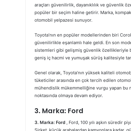
araçları güvenilirlik, dayanıklılık ve güvenlik öze
popüler bir seçim haline getirir. Marka, kompa
otomobil yelpazesi sunuyor.
Toyota’nın en popüler modellerinden biri Corolla
güvenilirlikle eşanlamlı hale geldi. En son mode
sistemleri gibi gelişmiş güvenlik özellikleriyle 
geniş iç hacmi ve yumuşak sürüş kalitesiyle t
Genel olarak, Toyota’nın yüksek kaliteli otomo
tüketiciler arasında en çok tercih edilen otomo
mühendislik mükemmelliğine vurgu yapan bu mar
noktasında olmaya devam ediyor.
3. Marka: Ford
3. Marka: Ford
, Ford, 100 yılı aşkın süredir p
Şirket, küçük arabalardan kamyonlara kadar, güven