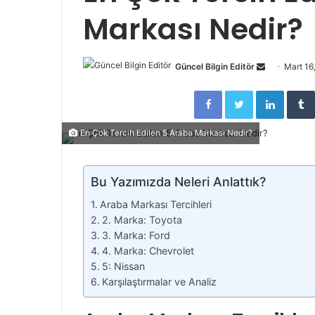
Markası Nedir?
Send
Güncel Bilgin Editör
Mart 16
an
Facebook
Twitter
Linked
email
En Çok Tercih Edilen 5 Araba Markası Nedir?
Bu Yazımızda Neleri Anlattık?
Araba Markası Tercihleri
2. Marka: Toyota
3. Marka: Ford
4. Marka: Chevrolet
5: Nissan
Karşılaştırmalar ve Analiz