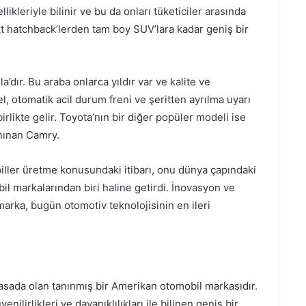
llikleriyle bilinir ve bu da onları tüketiciler arasında
kt hatchback’lerden tam boy SUV’lara kadar geniş bir
’dır. Bu araba onlarca yıldır var ve kalite ve
l, otomatik acil durum freni ve şeritten ayrılma uyarı
birlikte gelir. Toyota’nın bir diğer popüler modeli ise
anınan Camry.
biller üretme konusundaki itibarı, onu dünya çapındaki
bil markalarından biri haline getirdi. İnovasyon ve
ka, bugün otomotiv teknolojisinin en ileri
iyasada olan tanınmış bir Amerikan otomobil markasıdır.
ilirlikleri ve dayanıklılıkları ile bilinen geniş bir