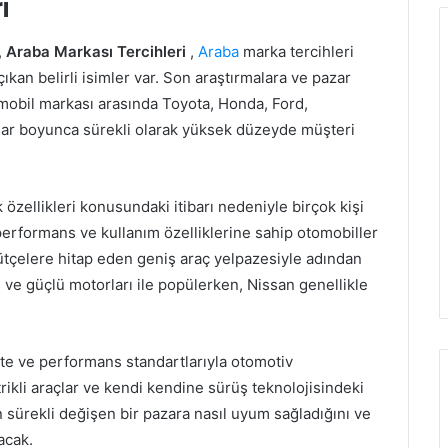
i
,
Araba Markası Tercihleri
,
Araba
marka tercihleri
kan belirli isimler var. Son araştırmalara ve pazar
omobil markası arasında Toyota, Honda, Ford,
ıllar boyunca sürekli olarak yüksek düzeyde müşteri
ik özellikleri konusundaki itibarı nedeniyle birçok kişi
erformans ve kullanım özelliklerine sahip otomobiller
 bütçelere hitap eden geniş araç yelpazesiyle adından
ı ve güçlü motorları ile popülerken, Nissan genellikle
lite ve performans standartlarıyla otomotiv
ikli araçlar ve kendi kendine sürüş teknolojisindeki
n sürekli değişen bir pazara nasıl uyum sağladığını ve
acak.