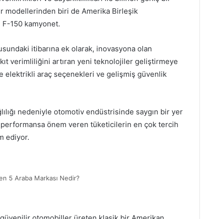
r modellerinden biri de Amerika Birleşik
an F-150 kamyonet.
usundaki itibarına ek olarak, inovasyona olan
kıt verimliliğini artıran yeni teknolojiler geliştirmeye
e elektrikli araç seçenekleri ve gelişmiş güvenlik
ğlılığı nedeniyle otomotiv endüstrisinde saygın bir yer
 performansa önem veren tüketicilerin en çok tercih
m ediyor.
len 5 Araba Markası Nedir?
 güvenilir otomobiller üreten klasik bir Amerikan