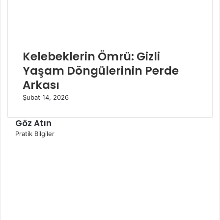
Kelebeklerin Ömrü: Gizli
Yaşam Döngülerinin Perde
Arkası
Şubat 14, 2026
Göz Atın
K
Pratik Bilgiler
a
p
a
l
ı