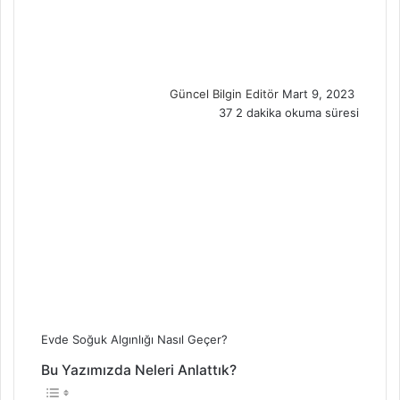
e
n
d
a
n
Güncel Bilgin Editör
Mart 9, 2023
e
37
2 dakika okuma süresi
m
a
i
l
Evde Soğuk Algınlığı Nasıl Geçer?
Bu Yazımızda Neleri Anlattık?