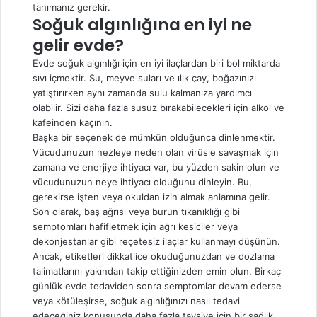
tanımanız gerekir.
Soğuk algınlığına en iyi ne
gelir evde?
Evde soğuk algınlığı için en iyi ilaçlardan biri bol miktarda
sıvı içmektir. Su, meyve suları ve ılık çay, boğazınızı
yatıştırırken aynı zamanda sulu kalmanıza yardımcı
olabilir. Sizi daha fazla susuz bırakabilecekleri için alkol ve
kafeinden kaçının.
Başka bir seçenek de mümkün olduğunca dinlenmektir.
Vücudunuzun nezleye neden olan virüsle savaşmak için
zamana ve enerjiye ihtiyacı var, bu yüzden sakin olun ve
vücudunuzun neye ihtiyacı olduğunu dinleyin. Bu,
gerekirse işten veya okuldan izin almak anlamına gelir.
Son olarak, baş ağrısı veya burun tıkanıklığı gibi
semptomları hafifletmek için ağrı kesiciler veya
dekonjestanlar gibi reçetesiz ilaçlar kullanmayı düşünün.
Ancak, etiketleri dikkatlice okuduğunuzdan ve dozlama
talimatlarını yakından takip ettiğinizden emin olun. Birkaç
günlük evde tedaviden sonra semptomlar devam ederse
veya kötüleşirse, soğuk algınlığınızı nasıl tedavi
edeceğiniz konusunda daha fazla tavsiye için bir sağlık