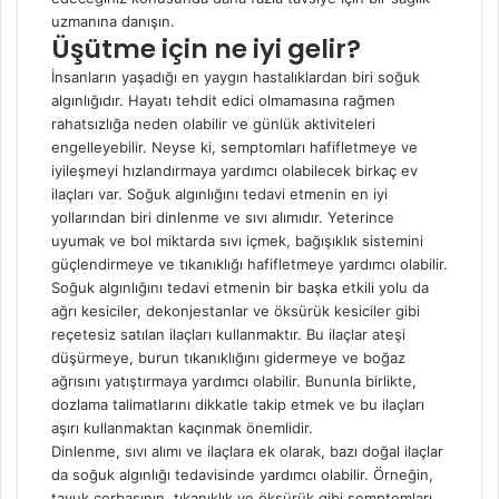
uzmanına danışın.
Üşütme için ne iyi gelir?
İnsanların yaşadığı en yaygın hastalıklardan biri soğuk
algınlığıdır. Hayatı tehdit edici olmamasına rağmen
rahatsızlığa neden olabilir ve günlük aktiviteleri
engelleyebilir. Neyse ki, semptomları hafifletmeye ve
iyileşmeyi hızlandırmaya yardımcı olabilecek birkaç ev
ilaçları var. Soğuk algınlığını tedavi etmenin en iyi
yollarından biri dinlenme ve sıvı alımıdır. Yeterince
uyumak ve bol miktarda sıvı içmek, bağışıklık sistemini
güçlendirmeye ve tıkanıklığı hafifletmeye yardımcı olabilir.
Soğuk algınlığını tedavi etmenin bir başka etkili yolu da
ağrı kesiciler, dekonjestanlar ve öksürük kesiciler gibi
reçetesiz satılan ilaçları kullanmaktır. Bu ilaçlar ateşi
düşürmeye, burun tıkanıklığını gidermeye ve boğaz
ağrısını yatıştırmaya yardımcı olabilir. Bununla birlikte,
dozlama talimatlarını dikkatle takip etmek ve bu ilaçları
aşırı kullanmaktan kaçınmak önemlidir.
Dinlenme, sıvı alımı ve ilaçlara ek olarak, bazı doğal ilaçlar
da soğuk algınlığı tedavisinde yardımcı olabilir. Örneğin,
tavuk çorbasının, tıkanıklık ve öksürük gibi semptomları