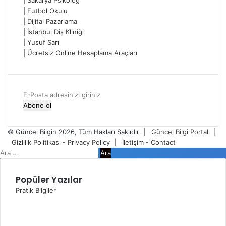
|
Futbol Okulu
|
Dijital Pazarlama
|
İstanbul Diş Kliniği
|
Yusuf Sarı
|
Ücretsiz Online Hesaplama Araçları
E-
Posta
adresinizi
giriniz
© Güncel Bilgin 2026, Tüm Hakları Saklıdır |
Güncel Bilgi Portalı
|
Gizlilik Politikası - Privacy Policy
|
İletişim - Contact
Facebook
Twitter
WhatsApp
Telegram
Viber
Kapalı
Arama:
Popüler Yazılar
Pratik Bilgiler