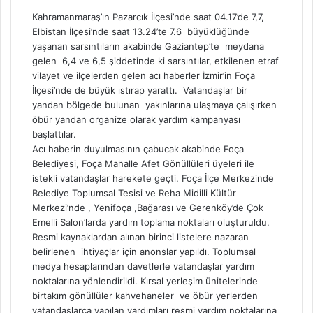
Kahramanmaraş’ın Pazarcık İlçesi’nde saat 04.17’de 7,7,
Elbistan İlçesi’nde saat 13.24’te 7.6 büyüklüğünde
yaşanan sarsıntıların akabinde Gaziantep’te meydana
gelen 6,4 ve 6,5 şiddetinde ki sarsıntılar, etkilenen etraf
vilayet ve ilçelerden gelen acı haberler İzmir’in Foça
İlçesi’nde de büyük ıstırap yarattı. Vatandaşlar bir
yandan bölgede bulunan yakınlarına ulaşmaya çalışırken
öbür yandan organize olarak yardım kampanyası
başlattılar.
Acı haberin duyulmasının çabucak akabinde Foça
Belediyesi, Foça Mahalle Afet Gönüllüleri üyeleri ile
istekli vatandaşlar harekete geçti. Foça İlçe Merkezinde
Belediye Toplumsal Tesisi ve Reha Midilli Kültür
Merkezi’nde , Yenifoça ,Bağarası ve Gerenköy’de Çok
Emelli Salon’larda yardım toplama noktaları oluşturuldu.
Resmi kaynaklardan alınan birinci listelere nazaran
belirlenen ihtiyaçlar için anonslar yapıldı. Toplumsal
medya hesaplarından davetlerle vatandaşlar yardım
noktalarına yönlendirildi. Kırsal yerleşim ünitelerinde
birtakım gönüllüler kahvehaneler ve öbür yerlerden
vatandaşlarca yapılan yardımları resmi yardım noktalarına