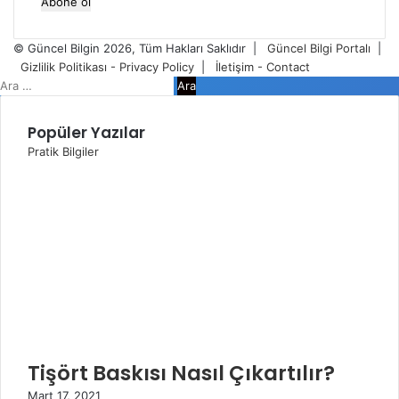
Posta
adresinizi
giriniz
© Güncel Bilgin 2026, Tüm Hakları Saklıdır |
Güncel Bilgi Portalı
|
Gizlilik Politikası - Privacy Policy
|
İletişim - Contact
Facebook
Twitter
WhatsApp
Telegram
Viber
Kapalı
Arama:
Popüler Yazılar
Pratik Bilgiler
Tişört Baskısı Nasıl Çıkartılır?
Mart 17, 2021