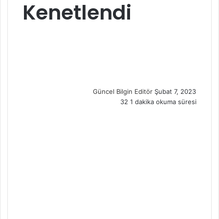
Kenetlendi
S
e
n
d
a
n
Güncel Bilgin Editör
Şubat 7, 2023
e
32
1 dakika okuma süresi
m
a
i
l