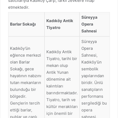
satıcılarıyla Kadıköy Çarşı, farklı zevklere hitap
etmektedir.
Süreyya
Kadıköy Antik
Barlar Sokağı
Opera
Tiyatro
Sahnesi
Süreyya
Kadıköy’ün
Opera
Kadıköy Antik
eğlence merkezi
Sahnesi,
Tiyatro, tarihi bir
olan Barlar
Kadıköy’ün
mekan olup
Sokağı, gece
sembolik
Antik Yunan
hayatının nabzını
yapılarından
dönemine ait
tutan mekanların
biridir. Ünlü
kalıntıları
bulunduğu bir
sanatçıların
barındırmaktadır.
bölgedir.
performans
Tiyatro, tarih ve
Gençlerin tercih
sergilediği bu
kültür meraklıları
ettiği barlar,
opera
için önemli bir
publar ve canlı
sahnesi,