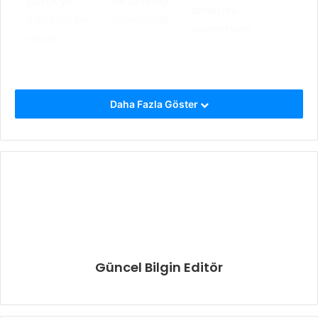
büyük ve
ev sahipliği
deneyimi
etkileyici bir
yapmaktadır.
sunmaktadır.
yapıdır.
Daha Fazla Göster
Güncel Bilgin Editör