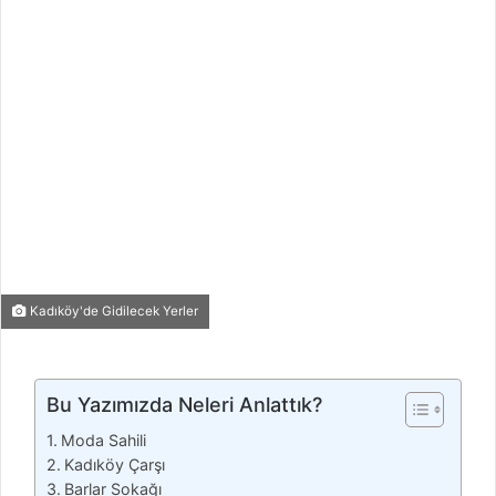
n
e
m
a
i
l
Kadıköy'de Gidilecek Yerler
Bu Yazımızda Neleri Anlattık?
Moda Sahili
Kadıköy Çarşı
Barlar Sokağı