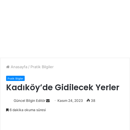
Anasayfa
/
Pratik Bilgiler
Pratik Bilgiler
Kadıköy’de Gidilecek Yerler
Güncel Bilgin Editör
S
Kasım 24, 2023
38
e
6 dakika okuma süresi
n
d
a