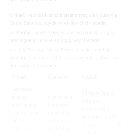
Mimari: Neoklasik tarzda tasarlanmış olan Süreyya
Opera Sahnesi, büyük ve etkileyici bir yapıdır.
Gösteriler: Opera, bale, konserler, müzikaller gibi
çeşitli gösterilere ev sahipliği yapmaktadır.
Akustik: Süreyya Opera Sahnesi, mükemmel bir
akustiğe sahiptir ve izleyicilere yüksek kalitede ses
deneyimi sunmaktadır.
Mimari
Gösteriler
Akustik
Neoklasik
Süreyya Opera
tarzda
Opera, bale,
Sahnesi,
tasarlanmış
konserler,
mükemmel bir
olan Süreyya
müzikaller
akustiğe sahiptir ve
Opera
gibi çeşitli
izleyicilere yüksek
Sahnesi,
gösterilere
kalitede ses