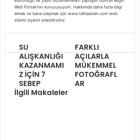
editörlüğü ve yayın düzenlemeleri yaptığım Güncel Bilgin
Web Portalı'nın kurucusuyum. Hakkımda daha fazla bilgi
almak ve bana ulaşmak için www.talhaaslan.com web
sitemi ziyaret edebilirsiniz.
W
I
e
n
b
s
SU
FARKLI
s
t
i
a
ALIŞKANLIĞI
AÇILARLA
t
g
KAZANMAMI
MÜKEMMEL
e
r
Z İÇİN 7
FOTOĞRAFL
s
a
i
m
SEBEP
AR
İlgili Makaleler