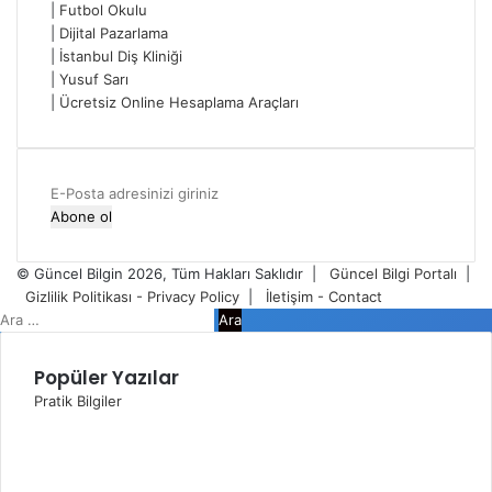
|
Futbol Okulu
|
Dijital Pazarlama
|
İstanbul Diş Kliniği
|
Yusuf Sarı
|
Ücretsiz Online Hesaplama Araçları
E-
Posta
adresinizi
giriniz
© Güncel Bilgin 2026, Tüm Hakları Saklıdır |
Güncel Bilgi Portalı
|
Gizlilik Politikası - Privacy Policy
|
İletişim - Contact
Facebook
Twitter
WhatsApp
Telegram
Viber
Kapalı
Arama:
Popüler Yazılar
Pratik Bilgiler