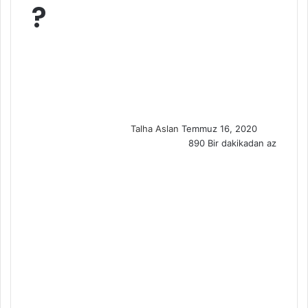
?
S
e
n
d
a
n
Talha Aslan
Temmuz 16, 2020
e
890
Bir dakikadan az
m
a
i
l