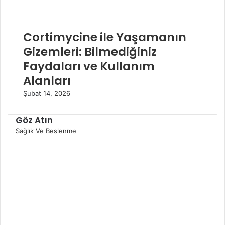
Cortimycine ile Yaşamanın
Gizemleri: Bilmediğiniz
Faydaları ve Kullanım
Alanları
Şubat 14, 2026
Göz Atın
K
Sağlık Ve Beslenme
a
p
a
l
ı