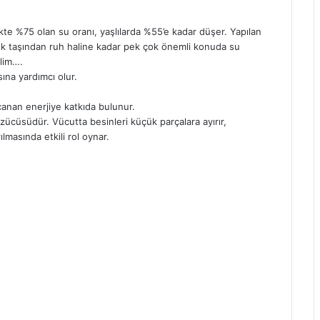
te %75 olan su oranı, yaşlılarda %55’e kadar düşer. Yapılan
ek taşından ruh haline kadar pek çok önemli konuda su
elim….
sına yardımcı olur.
canan enerjiye katkıda bulunur.
zücüsüdür. Vücutta besinleri küçük parçalara ayırır,
lmasında etkili rol oynar.