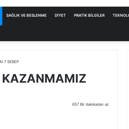
SAĞLIK VE BESLENME
DIYET
PRATIK BILGILER
TEKNOL
N 7 SEBEP
I KAZANMAMIZ
657
Bir dakikadan az