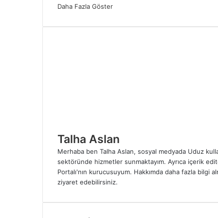
Daha Fazla Göster
Talha Aslan
Merhaba ben Talha Aslan, sosyal medyada Uduz kullanıcı
sektöründe hizmetler sunmaktayım. Ayrıca içerik edi
Portalı'nın kurucusuyum. Hakkımda daha fazla bilgi 
ziyaret edebilirsiniz.
W
I
e
n
b
s