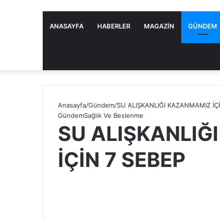
ANASAYFA
HABERLER
MAGAZIN
GÜNDEM
Anasayfa
/
Gündem
/
SU ALIŞKANLIĞI KAZANMAMIZ İÇİ
Gündem
Sağlık Ve Beslenme
SU ALIŞKANLIĞ
İÇİN 7 SEBEP
S
e
n
d
a