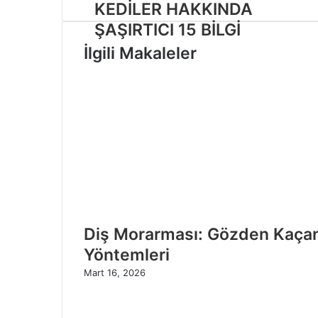
KEDİLER HAKKINDA
s
t
i
a
ŞAŞIRTICI 15 BİLGİ
t
g
İlgili Makaleler
e
r
s
a
i
m
Diş Morarması: Gözden Kaçan
Yöntemleri
Mart 16, 2026