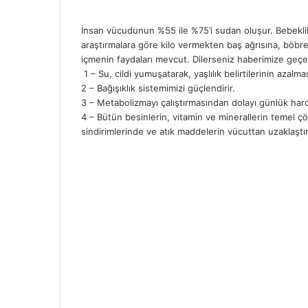
İnsan vücudunun %55 ile %75’i sudan oluşur. Bebeklik
araştırmalara göre kilo vermekten baş ağrısına, böbr
içmenin faydaları mevcut. Dilerseniz haberimize geç
1 – Su, cildi yumuşatarak, yaşlılık belirtilerinin azalma
2 – Bağışıklık sistemimizi güçlendirir.
3 – Metabolizmayı çalıştırmasından dolayı günlük har
4 – Bütün besinlerin, vitamin ve minerallerin temel çö
sindirimlerinde ve atık maddelerin vücuttan uzaklaştırı