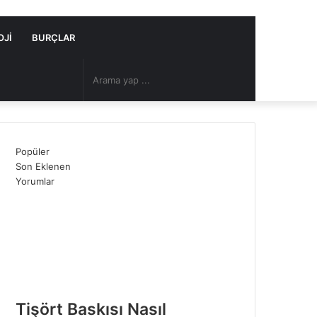
OJI
BURÇLAR
Arama
Rastgele
yap
Makale
Popüler
...
Son Eklenen
Yorumlar
Tişört Baskısı Nasıl