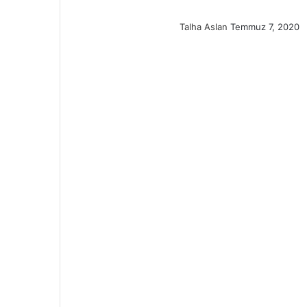
n
Talha Aslan
Temmuz 7, 2020
e
m
a
i
l