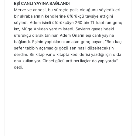
EŞİ CANLI YAYINA BAĞLANDI
Merve ve annesi, bu süreçte polis olduğunu söyledikleri
bir akrabalarının kendilerine üfürükçü tavsiye ettiğini
söyledi. Adem isimli üfürükçüye 260 bin TL kaptıran genç
kız, Müge Anlı’dan yardım istedi. Savların gayesindeki
üfürükçü olarak tanınan Adem Önal’ın eşi canlı yayına
bağlandı. Eşinin yaptıklarını anlatan genç bayan, “Ben kaç
sefer tabibin açamadığı gözü sen nasıl düzelteceksin
derdim. Bir kitap var o kitapta kedi derisi yazdığı için o da
onu kullanıyor. Cinsel gücü arttırıcı ilaçlar da yapıyordu”
dedi.