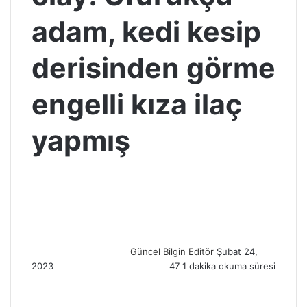
adam, kedi kesip
derisinden görme
engelli kıza ilaç
yapmış
S
e
n
d
a
n
Güncel Bilgin Editör
Şubat 24,
e
2023
47
1 dakika okuma süresi
m
a
i