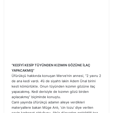
“KEDİYİ KESİP TÜYÜNDEN KIZIMIN GÖZÜNE İLAÇ
YAPACAKMIŞ”
Üfürükçü hakkında konuşan Merve’nin annesi, “2 yavru 2
de ana kedi vardı. 4’ü de siyahtı lakin Adem Ünal birini
kesti kömürlükte. Onun tüyünden kızımın gözüne ilaç
yapacakmış. Kedi derisiyle de kızımın gözü birden
açılacakmış” biçiminde konuştu.
Canlı yayında üfürükçü adamın aileye verdikleri
materyallere bakan Müge Anlı, ‘cin tozu’ diye verilen
şeyin karbonat olduğunu, öbür dünyadan getirildiği tez