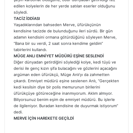
edilen kolyelerin de her yerde satılan eserler olduğunu
söyledi.
TACİZ İDDİASI
Yaşadıklarından bahseden Merve, üfürükçünün
kendisine tacizde de bulunduğunu ileri sürdü. Bir gün
adamın kendisini ormana götürdüğünü söyleyen Merve,
“Bana bir su verdi, 2 saat sonra kendime geldim”
tabirlerini kullandı.
MÜGE ANLI EMNİYET MÜDÜRÜ EŞİNE SESLENDİ
Diğer dünyadan getirdiğini söylediği kolye, kedi tüyü ve
derisi ile genç kızın şifa bulacağını ve gözlerini açacağını
argüman eden üfürükçü, Müge Anlı’yı da zahmetten
çıkardı. Emniyet müdürü eşine seslenen Anlı, “Gerçekten
kedi kesilsin diye bir polis memurunun birilerini
üfürükçüye götüreceğine inanmıyorum. Aklım almıyor.
Biliyorsunuz benim eşim de emniyet müdürü. Bu işlerle
de ilgileniyor. Buradan kendisine de duyurmak istiyorum”
dedi.
MERVE İÇİN HAREKETE GEÇİLDİ