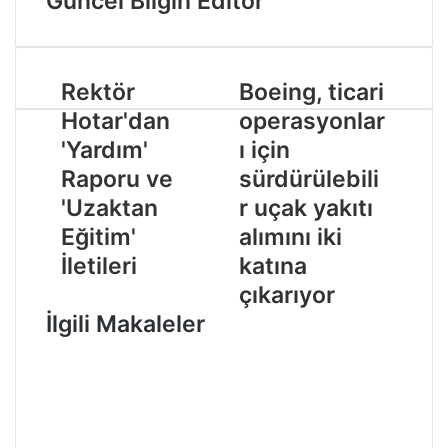
Güncel Bilgin Editör
Rektör
Boeing, ticari
Hotar'dan
operasyonlar
'Yardım'
ı için
Raporu ve
sürdürülebili
'Uzaktan
r uçak yakıtı
Eğitim'
alımını iki
İletileri
katına
çıkarıyor
İlgili Makaleler