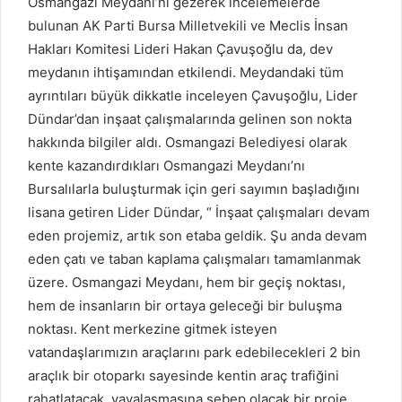
Osmangazi Meydanı’nı gezerek incelemelerde
bulunan AK Parti Bursa Milletvekili ve Meclis İnsan
Hakları Komitesi Lideri Hakan Çavuşoğlu da, dev
meydanın ihtişamından etkilendi. Meydandaki tüm
ayrıntıları büyük dikkatle inceleyen Çavuşoğlu, Lider
Dündar’dan inşaat çalışmalarında gelinen son nokta
hakkında bilgiler aldı. Osmangazi Belediyesi olarak
kente kazandırdıkları Osmangazi Meydanı’nı
Bursalılarla buluşturmak için geri sayımın başladığını
lisana getiren Lider Dündar, “ İnşaat çalışmaları devam
eden projemiz, artık son etaba geldik. Şu anda devam
eden çatı ve taban kaplama çalışmaları tamamlanmak
üzere. Osmangazi Meydanı, hem bir geçiş noktası,
hem de insanların bir ortaya geleceği bir buluşma
noktası. Kent merkezine gitmek isteyen
vatandaşlarımızın araçlarını park edebilecekleri 2 bin
araçlık bir otoparkı sayesinde kentin araç trafiğini
rahatlatacak, yayalaşmasına sebep olacak bir proje.