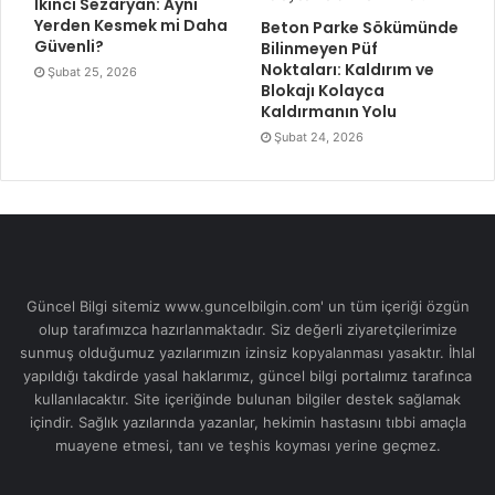
İkinci Sezaryan: Aynı
Yerden Kesmek mi Daha
Beton Parke Sökümünde
Güvenli?
Bilinmeyen Püf
Noktaları: Kaldırım ve
Şubat 25, 2026
Blokajı Kolayca
Kaldırmanın Yolu
Şubat 24, 2026
Güncel Bilgi sitemiz www.guncelbilgin.com' un tüm içeriği özgün
olup tarafımızca hazırlanmaktadır. Siz değerli ziyaretçilerimize
sunmuş olduğumuz yazılarımızın izinsiz kopyalanması yasaktır. İhlal
yapıldığı takdirde yasal haklarımız, güncel bilgi portalımız tarafınca
kullanılacaktır. Site içeriğinde bulunan bilgiler destek sağlamak
içindir. Sağlık yazılarında yazanlar, hekimin hastasını tıbbi amaçla
muayene etmesi, tanı ve teşhis koyması yerine geçmez.