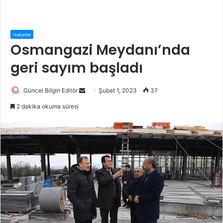
Haberler
Osmangazi Meydanı’nda
geri sayım başladı
Güncel Bilgin Editör
S
Şubat 1, 2023
37
e
2 dakika okuma süresi
n
d
a
n
e
m
a
i
l