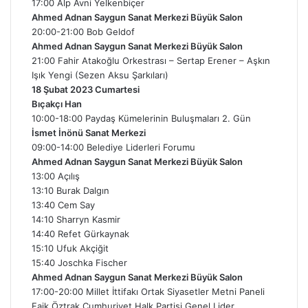
17:00 Alp Avni Yelkenbiçer
Ahmed Adnan Saygun Sanat Merkezi Büyük Salon
20:00-21:00 Bob Geldof
Ahmed Adnan Saygun Sanat Merkezi Büyük Salon
21:00 Fahir Atakoğlu Orkestrası – Sertap Erener – Aşkın
Işık Yengi (Sezen Aksu Şarkıları)
18 Şubat 2023 Cumartesi
Bıçakçı Han
10:00-18:00 Paydaş Kümelerinin Buluşmaları 2. Gün
İsmet İnönü Sanat Merkezi
09:00-14:00 Belediye Liderleri Forumu
Ahmed Adnan Saygun Sanat Merkezi Büyük Salon
13:00 Açılış
13:10 Burak Dalgın
13:40 Cem Say
14:10 Sharryn Kasmir
14:40 Refet Gürkaynak
15:10 Ufuk Akçiğit
15:40 Joschka Fischer
Ahmed Adnan Saygun Sanat Merkezi Büyük Salon
17:00-20:00 Millet İttifakı Ortak Siyasetler Metni Paneli
Faik Öztrak Cumhuriyet Halk Partisi Genel Lider