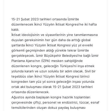
15-21 Şubat 2023 tarihleri ortasında İzmir’de
düzenlenecek İkinci Yüzyılın İktisat Kongresi’ne iki hafta
kaldı.
İktisat ideolojisinin ve siyasetlerinin yine tanımlanmasına
duyulan gereksinimin her gün daha da arttığı global
şartlarda İkinci Yüzyılın İktisat Kongresi yüz yıl evvelki
görkemli geçmişinden aldığı yürekle tekrar İzmir’de
gerçekleşecek. İzmir Büyükşehir Belediyesi’ne bağlı İzmir
Planlama Ajansı’nın (İZPA) mesken sahipliğinde
düzenlenen kongre, geleceğin Türkiyesi’ni inşa etmek
yolunda kararlı ve uzun soluklu bir adım olacak. Sivil bir
teşebbüs olan İkinci Yüzyılın İktisat Kongresi birinci
kongreden tam yüz yıl sonra geleceğin inşası yolunda
ortak akıl buluşması olarak 15-21 Şubat 2023 tarihleri
ortasında düzenlenecek.
Ağustos ayında başlayan kongre hazırlık toplantıları
çerçevesinde çiftçi, personel ve endüstrici, tüccar, esnaf
temsilcilerinden oluşan dokuz paydaş buluşması