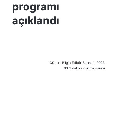
programı
açıklandı
S
e
n
d
a
n
Güncel Bilgin Editör
Şubat 1, 2023
e
63
3 dakika okuma süresi
m
a
i
l