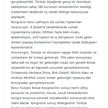
gerçekleştirildi. Türkiye ölçeğinde geniş bir temsiliyet
kabiliyetine sahip 180 kurumun temsilcilerinin katıldığı
toplantıların akabinde üç taslak bildirge kamuoyuyla
paylaşıldı.
Kongrenin ikinci safhasını ise uzman toplantıları
oluşturuyor. 4 Şubat’ta tamamlanacak uzman
toplantılarına katılan 200’den fazla bilim insanı,
akademisyen, sivil toplum ile iş dünyasının önde gelen
isimleri paydaş kümelerinin hazırladıkları taslak bildirgeleri
kıymetlendirdi.
Ana kongre, Türkiye ve dünyanın saygın bilim insanları ve
uzmanlarını bir ortaya getirecek. 70’e yakın konuşmacı,
daha adil ve özgür bir geleceğin inşası için gerekli iktisat
siyasetlerine ait kapsamlı sunumlar gerçekleştirecek.
Ortalarında Vandana Shiva, Bob Geldof, Michio Kaku ve
Andrew McAfee üzere isimler geleceğin inşasına dair
konuşmalar gerçekleştirecek.
İkinci Yüzyılın İktisat Kongresi’nin sonuç metni çiftçi,
personel ve endüstrici, tüccar, esnaf temsilcilerinin
kongre boyunca sürecek müzakereleri sonucunda nihai
halini alacak. Kongrenin sonuç bildirgesinin Türkiye
Cumhuriyeti’nin ikinci yüzyılının iktisat siyasetlerinin