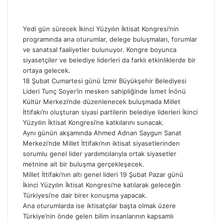
Yedi gün sürecek İkinci Yüzyılın İktisat Kongresi’nin
programında ana oturumlar, delege buluşmaları, forumlar
ve sanatsal faaliyetler bulunuyor. Kongre boyunca
siyasetçiler ve belediye liderleri da farklı etkinliklerde bir
ortaya gelecek.
18 Şubat Cumartesi günü İzmir Büyükşehir Belediyesi
Lideri Tunç Soyer’in mesken sahipliğinde İsmet İnönü
Kültür Merkezi’nde düzenlenecek buluşmada Millet
İttifakı’nı oluşturan siyasi partilerin belediye liderleri İkinci
Yüzyılın İktisat Kongresi’ne katkılarını sunacak.
Aynı günün akşamında Ahmed Adnan Saygun Sanat
Merkezi’nde Millet İttifakı’nın iktisat siyasetlerinden
sorumlu genel lider yardımcılarıyla ortak siyasetler
metnine ait bir buluşma gerçekleşecek.
Millet İttifakı’nın altı genel lideri 19 Şubat Pazar günü
İkinci Yüzyılın İktisat Kongresi’ne katılarak geleceğin
Türkiyesi’ne dair birer konuşma yapacak.
Ana oturumlarda ise iktisatçılar başta olmak üzere
Türkiye’nin önde gelen bilim insanlarının kapsamlı