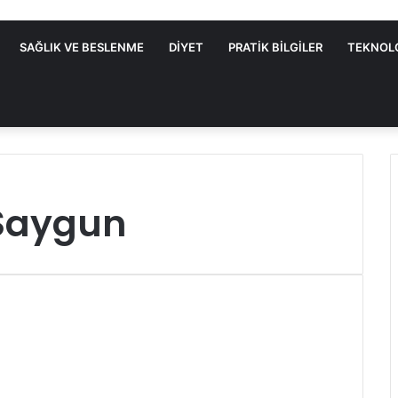
SAĞLIK VE BESLENME
DIYET
PRATIK BILGILER
TEKNOL
Saygun