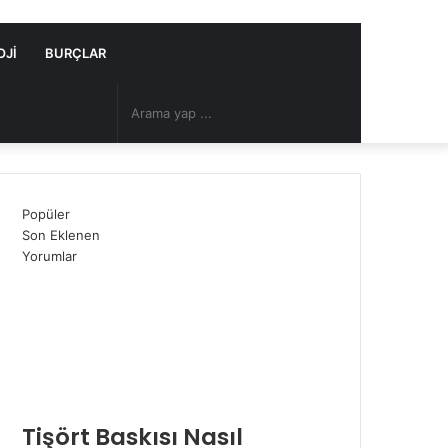
OJI
BURÇLAR
Arama
Rastgele
yap
Makale
Popüler
...
Son Eklenen
Yorumlar
Tişört Baskısı Nasıl