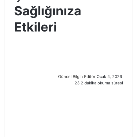
Sağlığınıza
Etkileri
S
e
n
d
a
n
Güncel Bilgin Editör
Ocak 4, 2026
e
23
2 dakika okuma süresi
m
a
i
l