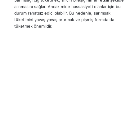
Sarımsağı çiğ tüketmek, allicin bileşiğinin en etkili şekilde
alınmasını sağlar. Ancak mide hassasiyeti olanlar için bu
durum rahatsız edici olabilir. Bu nedenle, sarımsak
tüketimini yavaş yavaş artırmak ve pişmiş formda da
tüketmek önemlidir.