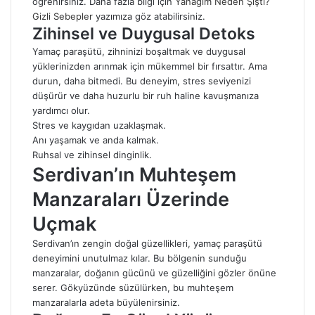
öğrenirsiniz. Daha fazla bilgi için
Yanağım Neden Şişti?
Gizli Sebepler
yazımıza göz atabilirsiniz.
Zihinsel ve Duygusal Detoks
Yamaç paraşütü, zihninizi boşaltmak ve duygusal
yüklerinizden arınmak için mükemmel bir fırsattır. Ama
durun, daha bitmedi. Bu deneyim, stres seviyenizi
düşürür ve daha huzurlu bir ruh haline kavuşmanıza
yardımcı olur.
Stres ve kaygıdan uzaklaşmak.
Anı yaşamak ve anda kalmak.
Ruhsal ve zihinsel dinginlik.
Serdivan’ın Muhteşem
Manzaraları Üzerinde
Uçmak
Serdivan’ın zengin doğal güzellikleri, yamaç paraşütü
deneyimini unutulmaz kılar. Bu bölgenin sunduğu
manzaralar, doğanın gücünü ve güzelliğini gözler önüne
serer. Gökyüzünde süzülürken, bu muhteşem
manzaralarla adeta büyülenirsiniz.