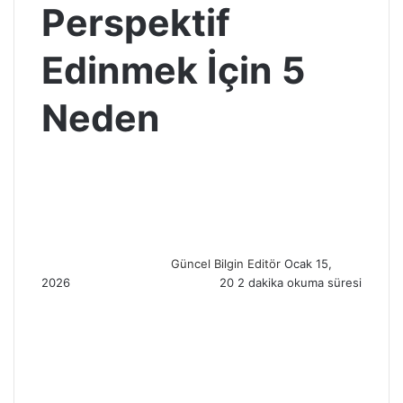
Perspektif
Edinmek İçin 5
Neden
S
e
n
d
a
n
Güncel Bilgin Editör
Ocak 15,
e
2026
20
2 dakika okuma süresi
m
a
i
l