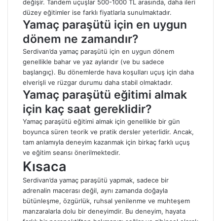
değişir. Tandem uçuşlar 500-1000 TL arasında, daha ileri
düzey eğitimler ise farklı fiyatlarla sunulmaktadır.
Yamaç paraşütü için en uygun
dönem ne zamandır?
Serdivan’da yamaç paraşütü için en uygun dönem
genellikle bahar ve yaz aylarıdır (ve bu sadece
başlangıç). Bu dönemlerde hava koşulları uçuş için daha
elverişli ve rüzgar durumu daha stabil olmaktadır.
Yamaç paraşütü eğitimi almak
için kaç saat gereklidir?
Yamaç paraşütü eğitimi almak için genellikle bir gün
boyunca süren teorik ve pratik dersler yeterlidir. Ancak,
tam anlamıyla deneyim kazanmak için birkaç farklı uçuş
ve eğitim seansı önerilmektedir.
Kısaca
Serdivan’da yamaç paraşütü yapmak, sadece bir
adrenalin macerası değil, aynı zamanda doğayla
bütünleşme, özgürlük, ruhsal yenilenme ve muhteşem
manzaralarla dolu bir deneyimdir. Bu deneyim, hayata