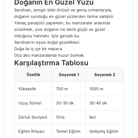
Doğanın En Güzel Yüzü
Serdivan, zengin bitki örtüsü ve geniş ormanlarıyla,
doğanın sunduğu en güzel yüzlerden birine sahiptir.
Yamaç paraşütü yaparken, bu manzaralar arasında
süzülmek, size doğanın ne denli güçlü ve güzel
olduğunu hatırlatır. İşte gerçek bu.
Serdivan’ın eşsiz doğal güzellikleri.
Doğa ile iç içe bir macera.
Göz alıcı manzaralarda huzur bulmak.
Karşılaştırma Tablosu
Özellik
Seçenek 1
Seçenek 2
Yükseklik
750 m
1000 m
Uçuş Süresi
20-30 dk
30-40 dk
Zorluk Seviyesi
Orta
İleri
Eğitim İhtiyacı
Temel Eğitim
Gelişmiş Eğitim