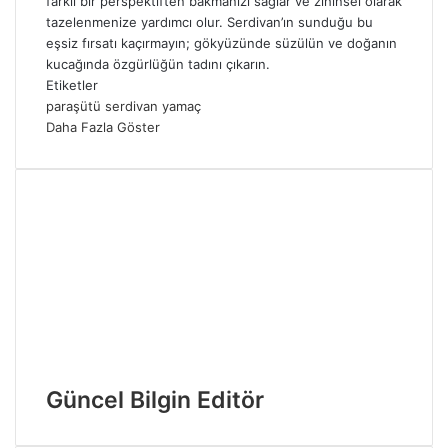
farklı bir perspektiften bakmanızı sağlar ve zihinsel olarak
tazelenmenize yardımcı olur. Serdivan’ın sunduğu bu
eşsiz fırsatı kaçırmayın; gökyüzünde süzülün ve doğanın
kucağında özgürlüğün tadını çıkarın.
Etiketler
paraşütü
serdivan
yamaç
Daha Fazla Göster
Güncel Bilgin Editör