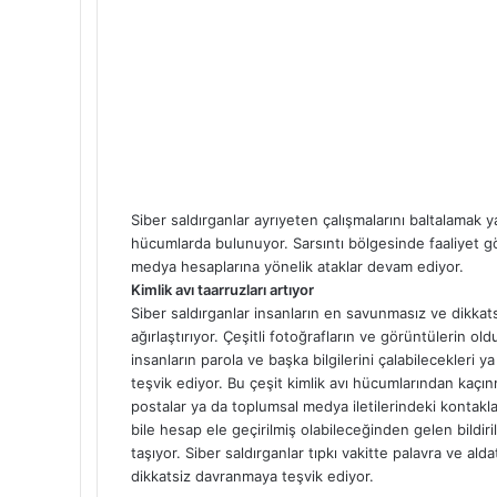
Siber saldırganlar ayrıyeten çalışmalarını baltalamak y
hücumlarda bulunuyor. Sarsıntı bölgesinde faaliyet g
medya hesaplarına yönelik ataklar devam ediyor.
Kimlik avı taarruzları artıyor
Siber saldırganlar insanların en savunmasız ve dikkatsi
ağırlaştırıyor. Çeşitli fotoğrafların ve görüntülerin o
insanların parola ve başka bilgilerini çalabilecekleri y
teşvik ediyor. Bu çeşit kimlik avı hücumlarından kaç
postalar ya da toplumsal medya iletilerindeki kontakl
bile hesap ele geçirilmiş olabileceğinden gelen bildi
taşıyor. Siber saldırganlar tıpkı vakitte palavra ve ald
dikkatsiz davranmaya teşvik ediyor.