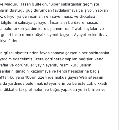
lke Müdürü Hasan Gültekin,
“Siber saldırganlar geçmişte
ların düştüğü güç durumdan faydalanmaya çalışıyor. Yapılan
göz dikiyor ya da insanların en savunmasız ve dikkatsiz
ilgilerini çalmaya çalışıyor. İnsanların bu üzere hassas
da bulunurken yardım kuruluşlarının resmî web sayfaları ve
eleri takip etmek büyük kıymet taşıyor. Ayrıyeten kimlik avı
kiyor” dedi.
 güzel niyetlerinden faydalanmaya çalışan siber saldırganlar
ri yardım edecekmiş üzere görünerek yapılan bağışları kendi
raflar ve görüntüler yayınlayarak, resmi kuruluşların
nsanların itimadını kazanmaya ve kendi hesaplarına bağış
t’tan bu yana 100’ün üzerinde makûs gayeli Web sitesinin
 da yardımda bulunmak isteyenlerin bu bahiste çok dikkatli
ı dikkatle takip etmeleri ve bağış yaptıkları yerin bilinen ve