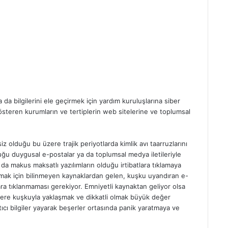
a da bilgilerini ele geçirmek için yardım kuruluşlarına siber
österen kurumların ve tertiplerin web sitelerine ve toplumsal
z olduğu bu üzere trajik periyotlarda kimlik avı taarruzlarını
lduğu duygusal e-postalar ya da toplumsal medya iletileriyle
a da makus maksatlı yazılımların olduğu irtibatlara tıklamaya
ınmak için bilinmeyen kaynaklardan gelen, kuşku uyandıran e-
ara tıklanmaması gerekiyor. Emniyetli kaynaktan geliyor olsa
rilere kuşkuyla yaklaşmak ve dikkatli olmak büyük değer
atıcı bilgiler yayarak beşerler ortasında panik yaratmaya ve