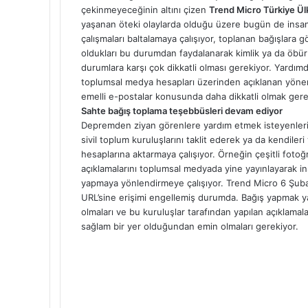
çekinmeyeceğinin altını çizen
Trend Micro Türkiye Ü
yaşanan öteki olaylarda olduğu üzere bugün de insan
çalışmaları baltalamaya çalışıyor, toplanan bağışlara 
oldukları bu durumdan faydalanarak kimlik ya da öbür b
durumlara karşı çok dikkatli olması gerekiyor. Yardım
toplumsal medya hesapları üzerinden açıklanan yönerg
emelli e-postalar konusunda daha dikkatli olmak gere
Sahte bağış toplama teşebbüsleri devam ediyor
Depremden ziyan görenlere yardım etmek isteyenlerin
sivil toplum kuruluşlarını taklit ederek ya da kendile
hesaplarına aktarmaya çalışıyor. Örneğin çeşitli fotoğ
açıklamalarını toplumsal medyada yine yayınlayarak i
yapmaya yönlendirmeye çalışıyor. Trend Micro 6 Şuba
URL’sine erişimi engellemiş durumda. Bağış yapmak ya
olmaları ve bu kuruluşlar tarafından yapılan açıklamalar
sağlam bir yer olduğundan emin olmaları gerekiyor.