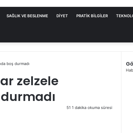
SAĞLIK VE BESLENME
DIYET
PRATIK BILGILER
TEKNOL
Gö
ında boş durmadı
K
Hab
ar zelzele
a
p
a
 durmadı
l
ı
51
1 dakika okuma süresi