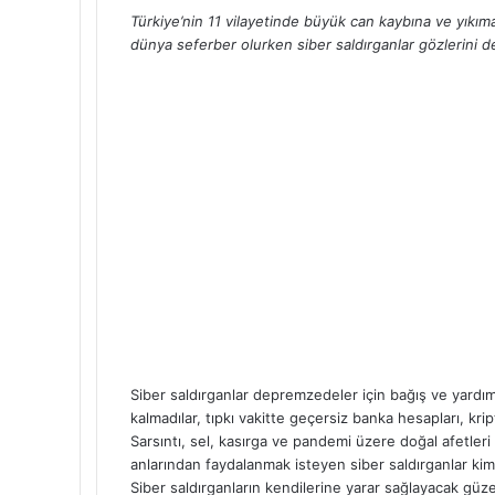
Türkiye’nin 11 vilayetinde büyük can kaybına ve yıkım
dünya seferber olurken siber saldırganlar gözlerini d
Siber saldırganlar depremzedeler için bağış ve yardım 
kalmadılar, tıpkı vakitte geçersiz banka hesapları, kri
Sarsıntı, sel, kasırga ve pandemi üzere doğal afetler
anlarından faydalanmak isteyen siber saldırganlar kimlik
Siber saldırganların kendilerine yarar sağlayacak g