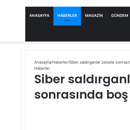
ANASAYFA
HABERLER
MAGAZIN
GÜNDEM
Anasayfa
/
Haberler
/
Siber saldırganlar zelzele sonras
Haberler
Siber saldırganl
sonrasında boş
S
e
n
d
a