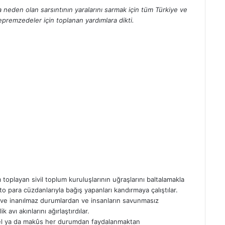
a neden olan sarsıntının yaralarını sarmak için tüm Türkiye ve
epremzedeler için toplanan yardımlara dikti.
toplayan sivil toplum kuruluşlarının uğraşlarını baltalamakla
pto para cüzdanlarıyla bağış yapanları kandırmaya çalıştılar.
i ve inanılmaz durumlardan ve insanların savunmasız
 avı akınlarını ağırlaştırdılar.
üzel ya da makûs her durumdan faydalanmaktan