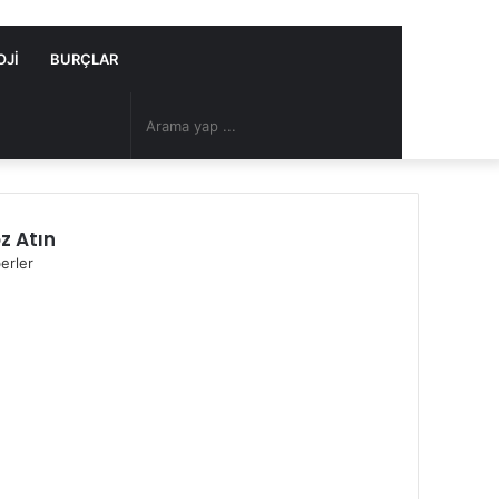
OJI
BURÇLAR
Arama
Rastgele
yap
Makale
z Atın
...
erler