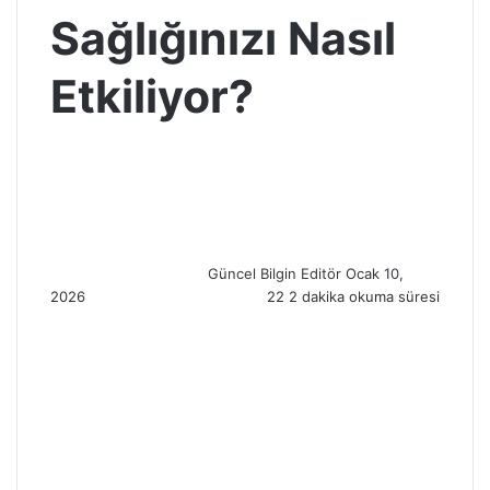
Sağlığınızı Nasıl
Etkiliyor?
S
e
n
d
a
n
Güncel Bilgin Editör
Ocak 10,
e
2026
22
2 dakika okuma süresi
m
a
i
l