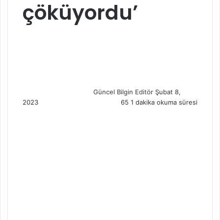
çöküyordu’
S
e
n
d
a
n
Güncel Bilgin Editör
Şubat 8,
e
2023
65
1 dakika okuma süresi
m
a
i
l