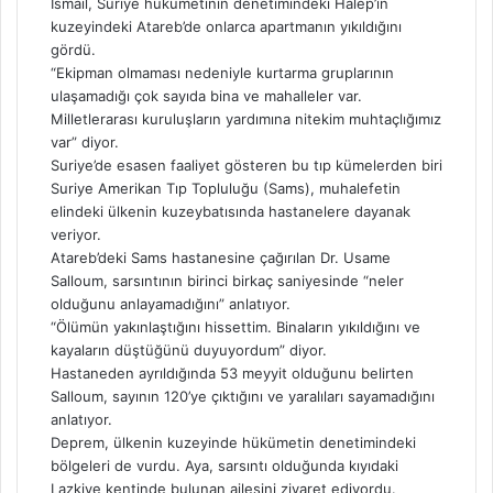
İsmail, Suriye hükümetinin denetimindeki Halep’in
kuzeyindeki Atareb’de onlarca apartmanın yıkıldığını
gördü.
“Ekipman olmaması nedeniyle kurtarma gruplarının
ulaşamadığı çok sayıda bina ve mahalleler var.
Milletlerarası kuruluşların yardımına nitekim muhtaçlığımız
var” diyor.
Suriye’de esasen faaliyet gösteren bu tıp kümelerden biri
Suriye Amerikan Tıp Topluluğu (Sams), muhalefetin
elindeki ülkenin kuzeybatısında hastanelere dayanak
veriyor.
Atareb’deki Sams hastanesine çağırılan Dr. Usame
Salloum, sarsıntının birinci birkaç saniyesinde “neler
olduğunu anlayamadığını” anlatıyor.
“Ölümün yakınlaştığını hissettim. Binaların yıkıldığını ve
kayaların düştüğünü duyuyordum” diyor.
Hastaneden ayrıldığında 53 meyyit olduğunu belirten
Salloum, sayının 120’ye çıktığını ve yaralıları sayamadığını
anlatıyor.
Deprem, ülkenin kuzeyinde hükümetin denetimindeki
bölgeleri de vurdu. Aya, sarsıntı olduğunda kıyıdaki
Lazkiye kentinde bulunan ailesini ziyaret ediyordu.