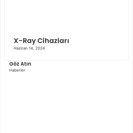
X-Ray Cihazları
Haziran 14, 2024
Göz Atın
K
Haberler
a
p
a
l
ı