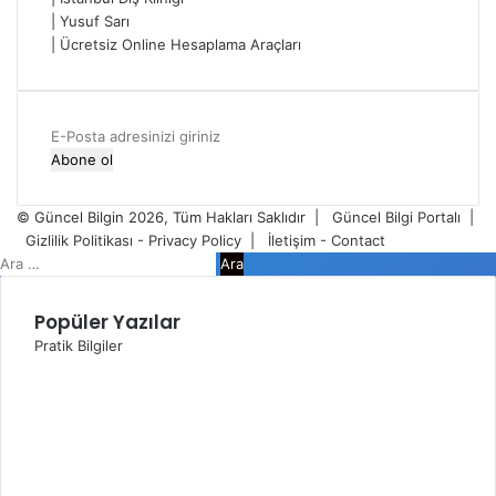
|
Yusuf Sarı
|
Ücretsiz Online Hesaplama Araçları
E-
Posta
adresinizi
giriniz
© Güncel Bilgin 2026, Tüm Hakları Saklıdır |
Güncel Bilgi Portalı
|
Gizlilik Politikası - Privacy Policy
|
İletişim - Contact
Facebook
Twitter
WhatsApp
Telegram
Viber
Kapalı
Arama:
Popüler Yazılar
Pratik Bilgiler