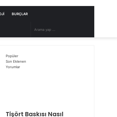
OJI
BURÇLAR
Arama
Rastgele
yap
Makale
Popüler
...
Son Eklenen
Yorumlar
Tişört Baskısı Nasıl