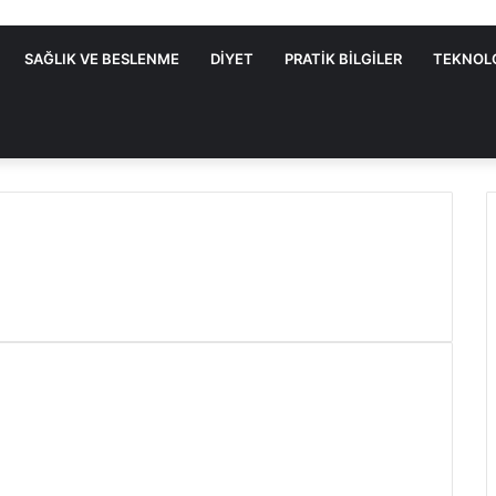
SAĞLIK VE BESLENME
DIYET
PRATIK BILGILER
TEKNOL