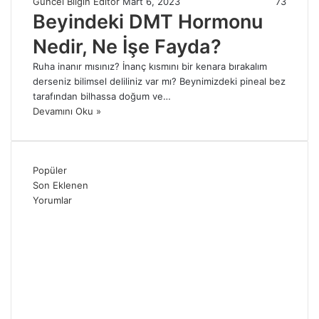
Güncel Bilgin Editör
Mart 6, 2023
73
Beyindeki DMT Hormonu
Nedir, Ne İşe Fayda?
Ruha inanır mısınız? İnanç kısmını bir kenara bırakalım
derseniz bilimsel deliliniz var mı? Beynimizdeki pineal bez
tarafından bilhassa doğum ve…
Devamını Oku »
Popüler
Son Eklenen
Yorumlar