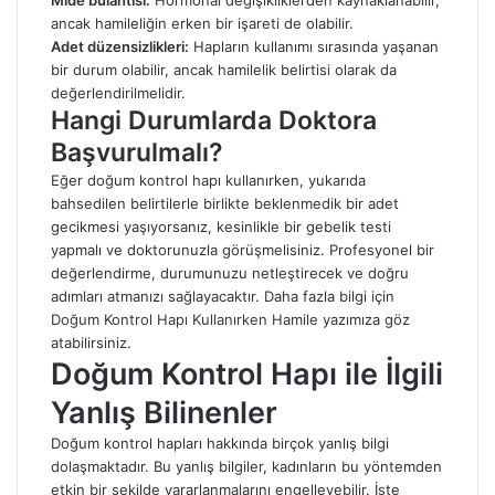
Mide bulantısı:
Hormonal değişikliklerden kaynaklanabilir,
ancak hamileliğin erken bir işareti de olabilir.
Adet düzensizlikleri:
Hapların kullanımı sırasında yaşanan
bir durum olabilir, ancak hamilelik belirtisi olarak da
değerlendirilmelidir.
Hangi Durumlarda Doktora
Başvurulmalı?
Eğer doğum kontrol hapı kullanırken, yukarıda
bahsedilen belirtilerle birlikte beklenmedik bir adet
gecikmesi yaşıyorsanız, kesinlikle bir gebelik testi
yapmalı ve doktorunuzla görüşmelisiniz. Profesyonel bir
değerlendirme, durumunuzu netleştirecek ve doğru
adımları atmanızı sağlayacaktır. Daha fazla bilgi için
Doğum Kontrol Hapı Kullanırken Hamile
yazımıza göz
atabilirsiniz.
Doğum Kontrol Hapı ile İlgili
Yanlış Bilinenler
Doğum kontrol hapları hakkında birçok yanlış bilgi
dolaşmaktadır. Bu yanlış bilgiler, kadınların bu yöntemden
etkin bir şekilde yararlanmalarını engelleyebilir. İşte