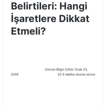
Belirtileri: Hangi
İşaretlere Dikkat
Etmeli?
S
e
n
d
a
n
Güncel Bilgin Editör
Ocak 23,
e
2026
22
4 dakika okuma süresi
m
a
i
l