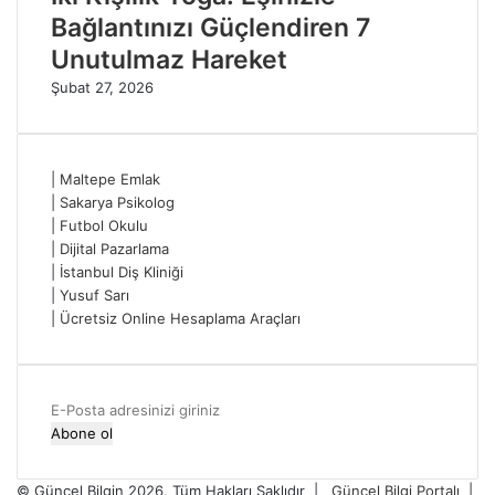
Bağlantınızı Güçlendiren 7
Unutulmaz Hareket
Şubat 27, 2026
|
Maltepe Emlak
|
Sakarya Psikolog
|
Futbol Okulu
|
Dijital Pazarlama
|
İstanbul Diş Kliniği
|
Yusuf Sarı
|
Ücretsiz Online Hesaplama Araçları
E-
Posta
adresinizi
giriniz
© Güncel Bilgin 2026, Tüm Hakları Saklıdır |
Güncel Bilgi Portalı
|