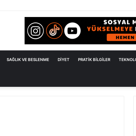
den Kaçan Nedenler ve Etkili Çözüm Yöntemleri
SAĞLIK VE BESLENME
DIYET
PRATIK BILGILER
TEKNOL