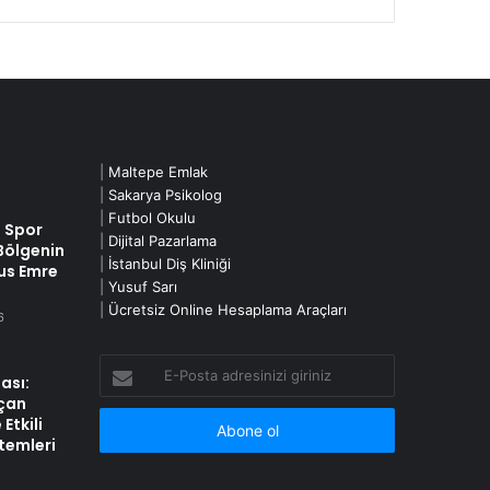
|
Maltepe Emlak
|
Sakarya Psikolog
|
Futbol Okulu
n Spor
|
Dijital Pazarlama
 Bölgenin
|
İstanbul Diş Kliniği
us Emre
|
Yusuf Sarı
|
Ücretsiz Online Hesaplama Araçları
6
E-
ası:
Posta
çan
adresinizi
Etkili
giriniz
temleri
6