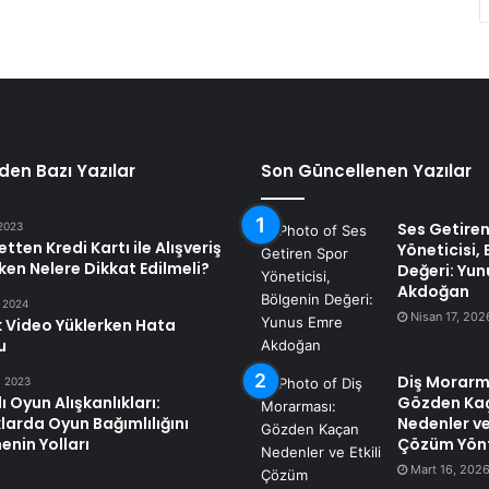
den Bazı Yazılar
Son Güncellenen Yazılar
Ses Getire
 2023
etten Kredi Kartı ile Alışveriş
Yöneticisi,
en Nelere Dikkat Edilmeli?
Değeri: Yun
Akdoğan
, 2024
Nisan 17, 202
 Video Yüklerken Hata
u
Diş Morarm
, 2023
lı Oyun Alışkanlıkları:
Gözden Ka
arda Oyun Bağımlılığını
Nedenler ve 
nin Yolları
Çözüm Yön
Mart 16, 202