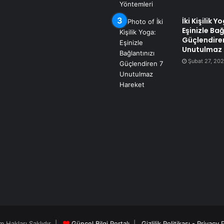
İki Kişilik Y
Eşinizle Bağ
Güçlendire
Unutulmaz 
Şubat 27, 20
m Hakları Saklıdır |
Güncel Bilgi Portalı
|
Gizlilik Politikası - Privacy 