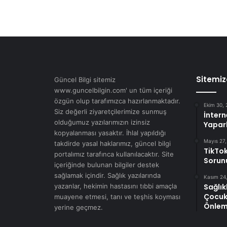
Sitemiz
Güncel Bilgi sitemiz
www.guncelbilgin.com' un tüm içeriği
özgün olup tarafımızca hazırlanmaktadır.
Ekim 30,
Siz değerli ziyaretçilerimize sunmuş
İntern
olduğumuz yazılarımızın izinsiz
Yapark
kopyalanması yasaktır. İhlal yapıldığı
Mayıs 27
takdirde yasal haklarımız, güncel bilgi
TikTok
portalımız tarafınca kullanılacaktır. Site
Sorun
içeriğinde bulunan bilgiler destek
sağlamak içindir. Sağlık yazılarında
Kasım 24
yazanlar, hekimin hastasını tıbbi amaçla
Sağlık
Çocukl
muayene etmesi, tanı ve teşhis koyması
Önleme
yerine geçmez.