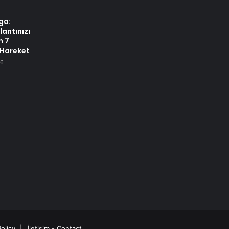
oga:
lantınızı
n 7
Hareket
26
Policy
|
İletişim - Contact