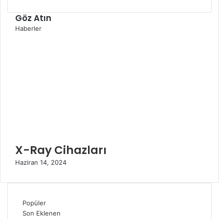
Göz Atın
K
Haberler
a
p
a
l
ı
X-Ray Cihazları
Haziran 14, 2024
Popüler
Son Eklenen