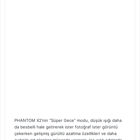
PHANTOM X2’nin “Süper Gece” modu, düşük ışığı daha
da besbelli hale getirerek ister fotoğraf ister görüntü
çekerken gelişmiş gürültü azaltma özellikleri ve daha
aydınlık art planlara müsaade vererek, loş ışıklı odalarda