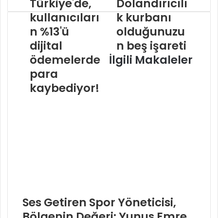
Türkiye'de,
Dolandırıcılı
kullanıcıları
k kurbanı
n %13'ü
olduğunuzu
dijital
n beş işareti
ödemelerde
İlgili Makaleler
para
kaybediyor!
Ses Getiren Spor Yöneticisi,
Bölgenin Değeri: Yunus Emre