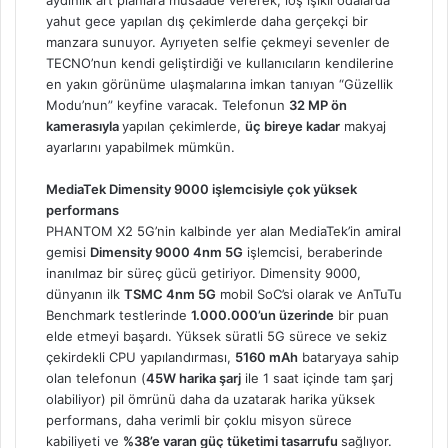
yahut gece yapılan dış çekimlerde daha gerçekçi bir
manzara sunuyor. Ayrıyeten selfie çekmeyi sevenler de
TECNO’nun kendi geliştirdiği ve kullanıcıların kendilerine
en yakın görünüme ulaşmalarına imkan tanıyan “Güzellik
Modu’nun” keyfine varacak. Telefonun
32 MP ön
kamerasıyla
yapılan çekimlerde,
üç bireye kadar
makyaj
ayarlarını yapabilmek mümkün.
MediaTek Dimensity 9000 işlemcisiyle çok yüksek
performans
PHANTOM X2 5G’nin kalbinde yer alan MediaTek’in amiral
gemisi
Dimensity 9000 4nm 5G
işlemcisi, beraberinde
inanılmaz bir süreç gücü getiriyor. Dimensity 9000,
dünyanın ilk
TSMC 4nm 5G
mobil SoC’si olarak ve AnTuTu
Benchmark testlerinde
1.000.000’un üzerinde
bir puan
elde etmeyi başardı. Yüksek süratli 5G sürece ve sekiz
çekirdekli CPU yapılandırması,
5160 mAh
bataryaya sahip
olan telefonun (
45W harika şarj
ile 1 saat içinde tam şarj
olabiliyor) pil ömrünü daha da uzatarak harika yüksek
performans, daha verimli bir çoklu misyon sürece
kabiliyeti ve
%38’e varan güç tüketimi tasarrufu
sağlıyor.