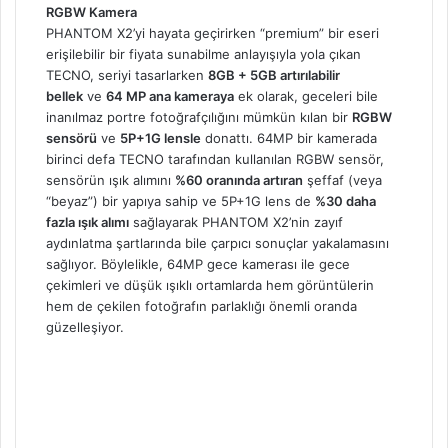
RGBW Kamera
PHANTOM X2’yi hayata geçirirken “premium” bir eseri
erişilebilir bir fiyata sunabilme anlayışıyla yola çıkan
TECNO, seriyi tasarlarken
8GB + 5GB artırılabilir
bellek
ve
64 MP ana kameraya
ek olarak, geceleri bile
inanılmaz portre fotoğrafçılığını mümkün kılan bir
RGBW
sensörü
ve
5P+1G lensle
donattı. 64MP bir kamerada
birinci defa TECNO tarafından kullanılan RGBW sensör,
sensörün ışık alımını
%60 oranında artıran
şeffaf (veya
“beyaz”) bir yapıya sahip ve 5P+1G lens de
%30 daha
fazla ışık alımı
sağlayarak PHANTOM X2’nin zayıf
aydınlatma şartlarında bile çarpıcı sonuçlar yakalamasını
sağlıyor. Böylelikle, 64MP gece kamerası ile gece
çekimleri ve düşük ışıklı ortamlarda hem görüntülerin
hem de çekilen fotoğrafın parlaklığı önemli oranda
güzelleşiyor.