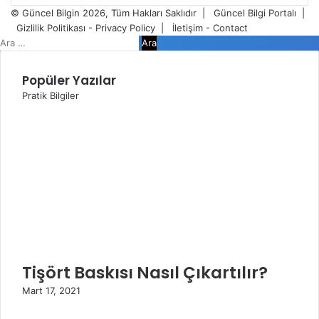
giriniz
© Güncel Bilgin 2026, Tüm Hakları Saklıdır |
Güncel Bilgi Portalı
|
Gizlilik Politikası - Privacy Policy
|
İletişim - Contact
Facebook
Twitter
WhatsApp
Telegram
Viber
Kapalı
Arama:
Popüler Yazılar
Pratik Bilgiler
Tişört Baskısı Nasıl Çıkartılır?
Mart 17, 2021