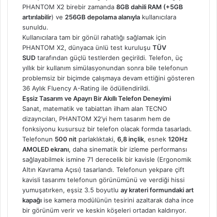
PHANTOM X2 birebir zamanda
8GB dahili RAM (+5GB
artırılabilir
) ve
256GB depolama alanıyla
kullanıcılara
sunuldu.
Kullanıcılara tam bir gönül rahatlığı sağlamak için
PHANTOM X2, dünyaca ünlü test kuruluşu
TÜV
SUD
tarafından güçlü testlerden geçirildi. Telefon, üç
yıllık bir kullanım simülasyonundan sonra bile telefonun
problemsiz bir biçimde çalışmaya devam ettiğini gösteren
36 Aylık Fluency A-Rating ile ödüllendirildi.
Eşsiz Tasarım ve Apayrı Bir Akıllı Telefon Deneyimi
Sanat, matematik ve tabiattan ilham alan TECNO
dizayncıları, PHANTOM X2’yi hem tasarım hem de
fonksiyonu kusursuz bir telefon olacak formda tasarladı.
Telefonun
500 nit
parlaklıktaki,
6,8 inçlik
, esnek
120Hz
AMOLED ekranı
, daha sinematik bir izleme performansı
sağlayabilmek ismine 71 derecelik bir kavisle (Ergonomik
Altın Kavrama Açısı) tasarlandı. Telefonun yekpare çift
kavisli tasarımı telefonun görünümünü ve verdiği hissi
yumuşatırken, eşsiz 3.5 boyutlu
ay krateri formundaki art
kapağı
ise kamera modülünün tesirini azaltarak daha ince
bir görünüm verir ve keskin köşeleri ortadan kaldırıyor.