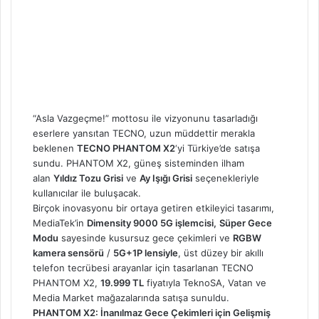
“Asla Vazgeçme!” mottosu ile vizyonunu tasarladığı
eserlere yansıtan TECNO, uzun müddettir merakla
beklenen
TECNO PHANTOM X2
‘yi Türkiye’de satışa
sundu. PHANTOM X2, güneş sisteminden ilham
alan
Yıldız Tozu Grisi
ve
Ay Işığı Grisi
seçenekleriyle
kullanıcılar ile buluşacak.
Birçok inovasyonu bir ortaya getiren etkileyici tasarımı,
MediaTek’in
Dimensity 9000 5G işlemcisi,
Süper Gece
Modu
sayesinde kusursuz gece çekimleri ve
RGBW
kamera sensörü
/
5G+1P lensiyle
, üst düzey bir akıllı
telefon tecrübesi arayanlar için tasarlanan TECNO
PHANTOM X2,
19.999 TL
fiyatıyla TeknoSA, Vatan ve
Media Market mağazalarında satışa sunuldu.
PHANTOM X2: İnanılmaz Gece Çekimleri için Gelişmiş