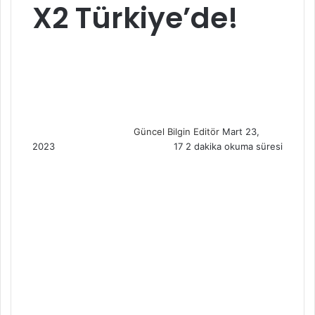
X2 Türkiye’de!
S
e
n
d
a
n
Güncel Bilgin Editör
Mart 23,
e
2023
17
2 dakika okuma süresi
m
a
i
l