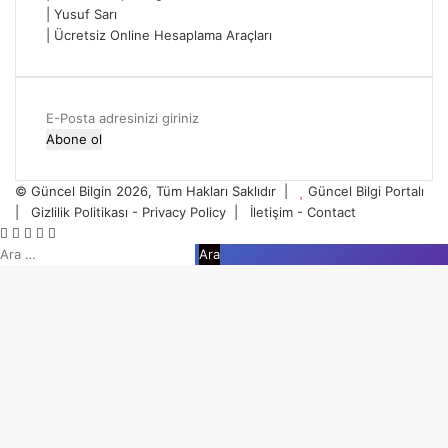
|
Yusuf Sarı
|
Ücretsiz Online Hesaplama Araçları
E-
Posta
adresinizi
giriniz
© Güncel Bilgin 2026, Tüm Hakları Saklıdır |
Güncel Bilgi Portalı
|
Gizlilik Politikası - Privacy Policy
|
İletişim - Contact
Facebook
Twitter
WhatsApp
Telegram
Viber
Arama: