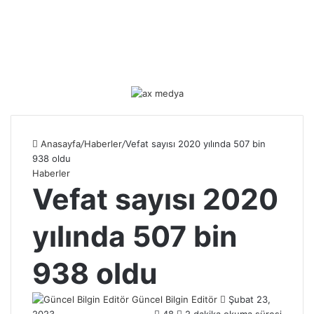
Anasayfa
/
Haberler
/
Vefat sayısı 2020 yılında 507 bin
938 oldu
Haberler
Vefat sayısı 2020
yılında 507 bin
938 oldu
Güncel Bilgin Editör
S
Şubat 23,
2023
48
2 dakika okuma süresi
e