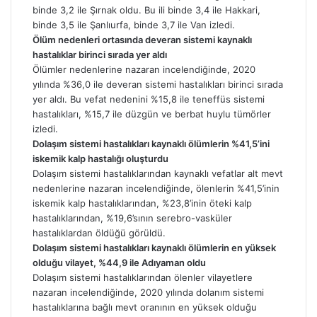
binde 3,2 ile Şırnak oldu. Bu ili binde 3,4 ile Hakkari,
binde 3,5 ile Şanlıurfa, binde 3,7 ile Van izledi.
Ölüm nedenleri ortasında deveran sistemi kaynaklı
hastalıklar birinci sırada yer aldı
Ölümler nedenlerine nazaran incelendiğinde, 2020
yılında %36,0 ile deveran sistemi hastalıkları birinci sırada
yer aldı. Bu vefat nedenini %15,8 ile teneffüs sistemi
hastalıkları, %15,7 ile düzgün ve berbat huylu tümörler
izledi.
Dolaşım sistemi hastalıkları kaynaklı ölümlerin %41,5’ini
iskemik kalp hastalığı oluşturdu
Dolaşım sistemi hastalıklarından kaynaklı vefatlar alt mevt
nedenlerine nazaran incelendiğinde, ölenlerin %41,5’inin
iskemik kalp hastalıklarından, %23,8’inin öteki kalp
hastalıklarından, %19,6’sının serebro-vasküler
hastalıklardan öldüğü görüldü.
Dolaşım sistemi hastalıkları kaynaklı ölümlerin en yüksek
olduğu vilayet, %44,9 ile Adıyaman oldu
Dolaşım sistemi hastalıklarından ölenler vilayetlere
nazaran incelendiğinde, 2020 yılında dolanım sistemi
hastalıklarına bağlı mevt oranının en yüksek olduğu