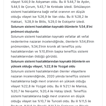
vilayet %44,9 ile Adıyaman oldu. Bu ili %44,7 ile Aydın,
%44,5 ile Çorum, %43,7 ile Kırıkkale izledi. Sirkülasyon
sistemi hastalıklarına bağlı vefat oranının en düşük
olduğu vilayet ise %26,9 ile Van oldu. Bu ili %28,2 ile
Hakkari, %28,9 ile Bitlis, %29,0 ile Eskişehir izledi.
Solunum sistemi hastalıkları kaynaklı ölümlerin %54,8’ini
pnömoni oluşturdu
Solunum sistemi hastalıkları kaynaklı vefatlar alt vefat
nedenlerine nazaran incelendiğinde, ölenlerin %54,8’inin
pnömoniden, %34,5’inin kronik alt teneffüs yolu
hastalıklarından ve %10,8’inin başka teneffüs sistemi
hastalıklarından öldüğü görüldü.
Solunum sistemi hastalıklarından kaynaklı ölümlerin en
yüksek olduğu vilayet, %22,8 ile Yozgat oldu
Solunum sistemi hastalıklarından ölenler vilayetlere
nazaran incelendiğinde, 2020 yılında teneffüs sistemi
hastalıklarına bağlı mevt oranının en yüksek olduğu
vilayet %22,8 ile Yozgat oldu. Bu ili %21,1 ile Manisa,
%20,7 ile Nevşehir, %20,4 ile Hatay izledi. Teneffüs
sistemi hastalıklarına bağlı mevt oranının en düşük
olduğu vilayet ise %10,7 ile Tunceli oldu. Bu ili %11,5 ile
Bayburt, %11,6 ile Bingöl, %11,7 ile Erzincan ve Bilecik