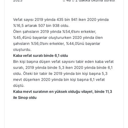
n
d
a
Vefat sayısı 2019 yılında 435 bin 941 iken 2020 yılında
n
%16,5 artarak 507 bin 938 oldu.
e
Ölen şahısların 2019 yılında %54,6’sını erkekler,
m
%45,4’ünü bayanlar oluştururken 2020 yılında ölen
a
şahısların %56,0’sını erkekler, %44,0’ünü bayanlar
i
oluşturdu.
l
Kaba vefat suratı binde 6,1 oldu
Bin kişi başına düşen vefat sayısını tabir eden kaba vefat
suratı, 2019 yılında binde 5,3 iken 2020 yılında binde 6,1
oldu. Öteki bir tabir ile 2019 yılında bin kişi başına 5,3
mevt düşerken 2020 yılında bin kişi başına 6,1 vefat
düştü.
Kaba mevt suratının en yüksek olduğu vilayet, binde 11,3
ile Sinop oldu