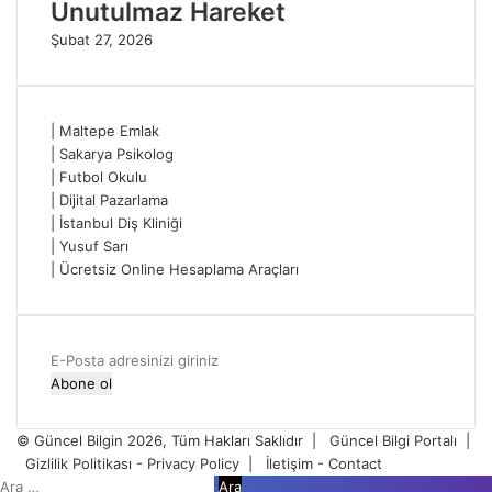
Unutulmaz Hareket
Şubat 27, 2026
|
Maltepe Emlak
|
Sakarya Psikolog
|
Futbol Okulu
|
Dijital Pazarlama
|
İstanbul Diş Kliniği
|
Yusuf Sarı
|
Ücretsiz Online Hesaplama Araçları
E-
Posta
adresinizi
giriniz
© Güncel Bilgin 2026, Tüm Hakları Saklıdır |
Güncel Bilgi Portalı
|
Gizlilik Politikası - Privacy Policy
|
İletişim - Contact
Facebook
Twitter
WhatsApp
Telegram
Viber
Kapalı
Arama: