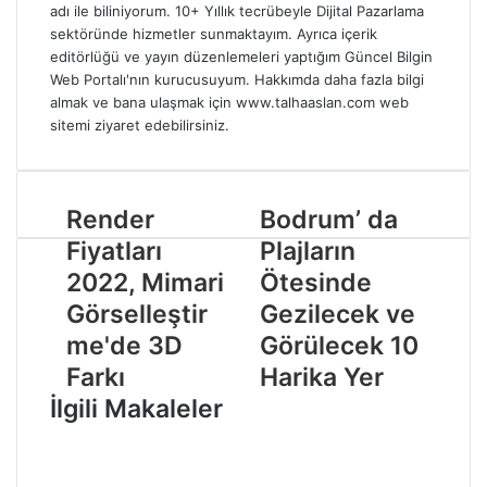
adı ile biliniyorum. 10+ Yıllık tecrübeyle Dijital Pazarlama
sektöründe hizmetler sunmaktayım. Ayrıca içerik
editörlüğü ve yayın düzenlemeleri yaptığım Güncel Bilgin
Web Portalı'nın kurucusuyum. Hakkımda daha fazla bilgi
almak ve bana ulaşmak için www.talhaaslan.com web
sitemi ziyaret edebilirsiniz.
W
I
e
n
b
s
Render
Bodrum’ da
s
t
i
a
Fiyatları
Plajların
t
g
2022, Mimari
Ötesinde
e
r
s
a
Görselleştir
Gezilecek ve
i
m
me'de 3D
Görülecek 10
Farkı
Harika Yer
İlgili Makaleler