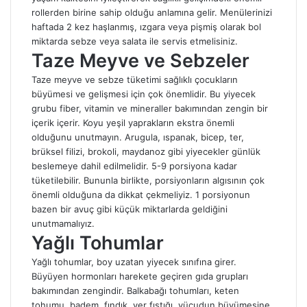
rollerden birine sahip olduğu anlamına gelir. Menülerinizi
haftada 2 kez haşlanmış, ızgara veya pişmiş olarak bol
miktarda sebze veya salata ile servis etmelisiniz.
Taze Meyve ve Sebzeler
Taze meyve ve sebze tüketimi sağlıklı çocukların
büyümesi ve gelişmesi için çok önemlidir. Bu yiyecek
grubu fiber, vitamin ve mineraller bakımından zengin bir
içerik içerir. Koyu yeşil yaprakların ekstra önemli
olduğunu unutmayın. Arugula, ıspanak, bicep, ter,
brüksel filizi, brokoli, maydanoz gibi yiyecekler günlük
beslemeye dahil edilmelidir. 5-9 porsiyona kadar
tüketilebilir. Bununla birlikte, porsiyonların algısının çok
önemli olduğuna da dikkat çekmeliyiz. 1 porsiyonun
bazen bir avuç gibi küçük miktarlarda geldiğini
unutmamalıyız.
Yağlı Tohumlar
Yağlı tohumlar, boy uzatan yiyecek sınıfına girer.
Büyüyen hormonları harekete geçiren gıda grupları
bakımından zengindir. Balkabağı tohumları, keten
tohumu, badem, fındık, yer fıstığı, vücudun büyümesine