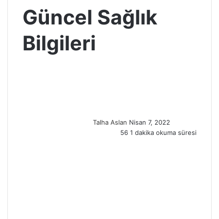
Güncel Sağlık
Bilgileri
S
e
n
d
a
n
Talha Aslan
Nisan 7, 2022
e
56
1 dakika okuma süresi
m
a
i
l