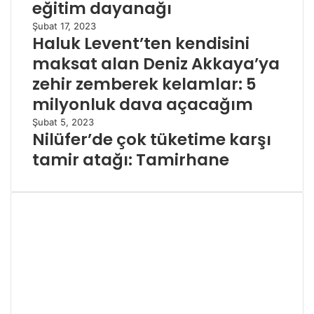
eğitim dayanağı
Pratik Bilgiler
Şubat 17, 2023
Haluk Levent’ten kendisini
maksat alan Deniz Akkaya’ya
zehir zemberek kelamlar: 5
milyonluk dava açacağım
Şubat 5, 2023
Nilüfer’de çok tüketime karşı
tamir atağı: Tamirhane
Tişört Baskısı Nasıl Çıkartılır?
Mart 17, 2021