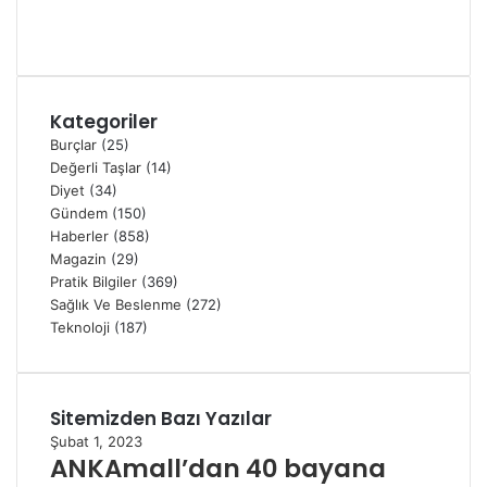
Kategoriler
Burçlar
(25)
Değerli Taşlar
(14)
Diyet
(34)
Gündem
(150)
Haberler
(858)
Magazin
(29)
Pratik Bilgiler
(369)
Sağlık Ve Beslenme
(272)
Teknoloji
(187)
Sitemizden Bazı Yazılar
Kapalı
Arama:
Şubat 1, 2023
ANKAmall’dan 40 bayana
Popüler Yazılar