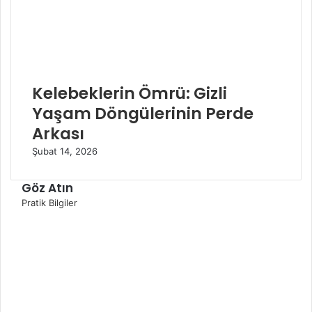
Kelebeklerin Ömrü: Gizli
Yaşam Döngülerinin Perde
Arkası
Şubat 14, 2026
Göz Atın
K
Pratik Bilgiler
a
p
a
l
ı