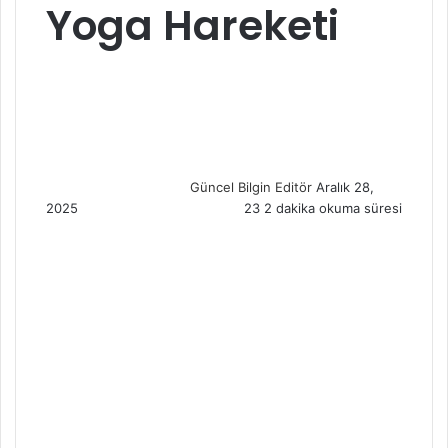
Yoga Hareketi
S
e
n
d
a
n
Güncel Bilgin Editör
Aralık 28,
e
2025
23
2 dakika okuma süresi
m
a
i
l