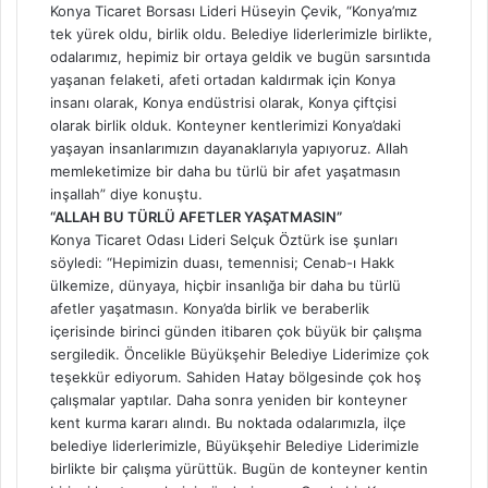
Konya Ticaret Borsası Lideri Hüseyin Çevik, “Konya’mız
tek yürek oldu, birlik oldu. Belediye liderlerimizle birlikte,
odalarımız, hepimiz bir ortaya geldik ve bugün sarsıntıda
yaşanan felaketi, afeti ortadan kaldırmak için Konya
insanı olarak, Konya endüstrisi olarak, Konya çiftçisi
olarak birlik olduk. Konteyner kentlerimizi Konya’daki
yaşayan insanlarımızın dayanaklarıyla yapıyoruz. Allah
memleketimize bir daha bu türlü bir afet yaşatmasın
inşallah” diye konuştu.
“ALLAH BU TÜRLÜ AFETLER YAŞATMASIN”
Konya Ticaret Odası Lideri Selçuk Öztürk ise şunları
söyledi: “Hepimizin duası, temennisi; Cenab-ı Hakk
ülkemize, dünyaya, hiçbir insanlığa bir daha bu türlü
afetler yaşatmasın. Konya’da birlik ve beraberlik
içerisinde birinci günden itibaren çok büyük bir çalışma
sergiledik. Öncelikle Büyükşehir Belediye Liderimize çok
teşekkür ediyorum. Sahiden Hatay bölgesinde çok hoş
çalışmalar yaptılar. Daha sonra yeniden bir konteyner
kent kurma kararı alındı. Bu noktada odalarımızla, ilçe
belediye liderlerimizle, Büyükşehir Belediye Liderimizle
birlikte bir çalışma yürüttük. Bugün de konteyner kentin