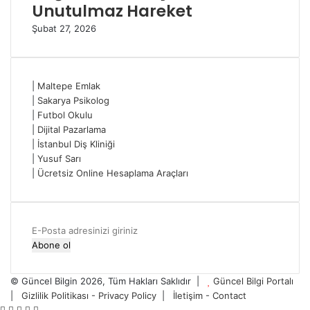
Unutulmaz Hareket
Şubat 27, 2026
|
Maltepe Emlak
|
Sakarya Psikolog
|
Futbol Okulu
|
Dijital Pazarlama
|
İstanbul Diş Kliniği
|
Yusuf Sarı
|
Ücretsiz Online Hesaplama Araçları
E-
Posta
adresinizi
giriniz
© Güncel Bilgin 2026, Tüm Hakları Saklıdır |
Güncel Bilgi Portalı
|
Gizlilik Politikası - Privacy Policy
|
İletişim - Contact
Facebook
Twitter
WhatsApp
Telegram
Viber