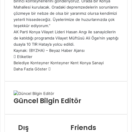
birinci konteynerlerini gönderiyoruz. Orada bir Konya
Mahallesi kurulacak. Oradaki depremzedelerin sorunlarını
çözmeye bir nebze de olsa bir yararımız olursa kendimizi
yeterli hissedeceğiz. Üyelerimize de huzurlarınızda çok
teşekkür ediyorum.”
AK Parti Konya Vilayet Lideri Hasan Angı ile sanayicilerin
de katıldığı programda Vilayet Müftüsü Ali Öge’nin yaptığı
duayla 10 TIR Hatay’a yolcu edildi.
Kaynak: (BYZHA) – Beyaz Haber Ajansı
Etiketler
Belediye
Konteyner
Konteyner Kent
Konya
Sanayi
Daha Fazla Göster
Güncel Bilgin Editör
Dış
Friends