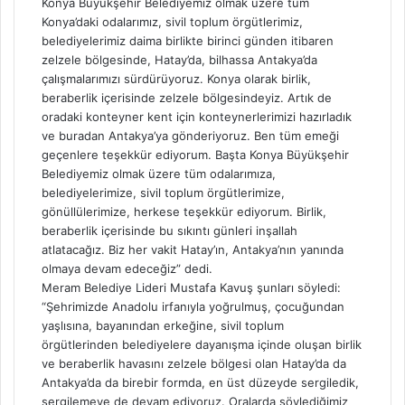
Konya Büyükşehir Belediyemiz olmak üzere tüm
Konya’daki odalarımız, sivil toplum örgütlerimiz,
belediyelerimiz daima birlikte birinci günden itibaren
zelzele bölgesinde, Hatay’da, bilhassa Antakya’da
çalışmalarımızı sürdürüyoruz. Konya olarak birlik,
beraberlik içerisinde zelzele bölgesindeyiz. Artık de
oradaki konteyner kent için konteynerlerimizi hazırladık
ve buradan Antakya’ya gönderiyoruz. Ben tüm emeği
geçenlere teşekkür ediyorum. Başta Konya Büyükşehir
Belediyemiz olmak üzere tüm odalarımıza,
belediyelerimize, sivil toplum örgütlerimize,
gönüllülerimize, herkese teşekkür ediyorum. Birlik,
beraberlik içerisinde bu sıkıntı günleri inşallah
atlatacağız. Biz her vakit Hatay’ın, Antakya’nın yanında
olmaya devam edeceğiz” dedi.
Meram Belediye Lideri Mustafa Kavuş şunları söyledi:
“Şehrimizde Anadolu irfanıyla yoğrulmuş, çocuğundan
yaşlısına, bayanından erkeğine, sivil toplum
örgütlerinden belediyelere dayanışma içinde oluşan birlik
ve beraberlik havasını zelzele bölgesi olan Hatay’da da
Antakya’da da birebir formda, en üst düzeyde sergiledik,
sergilemeye de devam ediyoruz. Oralarda söylediğimiz