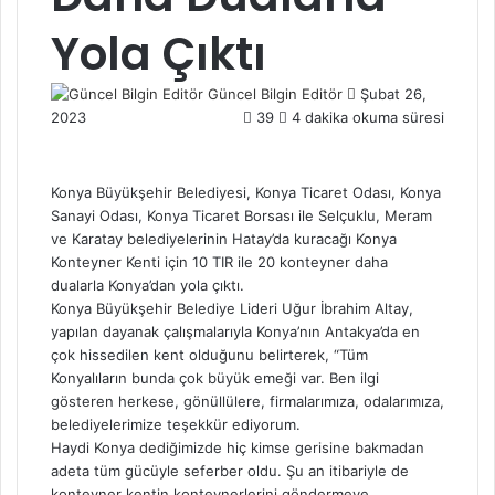
Yola Çıktı
Güncel Bilgin Editör
S
Şubat 26,
2023
39
4 dakika okuma süresi
e
n
d
a
Konya Büyükşehir Belediyesi, Konya Ticaret Odası, Konya
n
Sanayi Odası, Konya Ticaret Borsası ile Selçuklu, Meram
e
ve Karatay belediyelerinin Hatay’da kuracağı Konya
m
Konteyner Kenti için 10 TIR ile 20 konteyner daha
a
dualarla Konya’dan yola çıktı.
i
Konya Büyükşehir Belediye Lideri Uğur İbrahim Altay,
l
yapılan dayanak çalışmalarıyla Konya’nın Antakya’da en
çok hissedilen kent olduğunu belirterek, “Tüm
Konyalıların bunda çok büyük emeği var. Ben ilgi
gösteren herkese, gönüllülere, firmalarımıza, odalarımıza,
belediyelerimize teşekkür ediyorum.
Haydi Konya dediğimizde hiç kimse gerisine bakmadan
adeta tüm gücüyle seferber oldu. Şu an itibariyle de
konteyner kentin konteynerlerini göndermeye