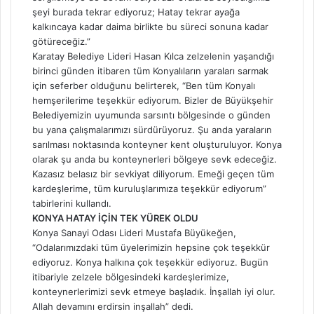
şeyi burada tekrar ediyoruz; Hatay tekrar ayağa
kalkıncaya kadar daima birlikte bu süreci sonuna kadar
götüreceğiz.”
Karatay Belediye Lideri Hasan Kılca zelzelenin yaşandığı
birinci günden itibaren tüm Konyalıların yaraları sarmak
için seferber olduğunu belirterek, “Ben tüm Konyalı
hemşerilerime teşekkür ediyorum. Bizler de Büyükşehir
Belediyemizin uyumunda sarsıntı bölgesinde o günden
bu yana çalışmalarımızı sürdürüyoruz. Şu anda yaraların
sarılması noktasında konteyner kent oluşturuluyor. Konya
olarak şu anda bu konteynerleri bölgeye sevk edeceğiz.
Kazasız belasız bir sevkiyat diliyorum. Emeği geçen tüm
kardeşlerime, tüm kuruluşlarımıza teşekkür ediyorum”
tabirlerini kullandı.
KONYA HATAY İÇİN TEK YÜREK OLDU
Konya Sanayi Odası Lideri Mustafa Büyükeğen,
“Odalarımızdaki tüm üyelerimizin hepsine çok teşekkür
ediyoruz. Konya halkına çok teşekkür ediyoruz. Bugün
itibariyle zelzele bölgesindeki kardeşlerimize,
konteynerlerimizi sevk etmeye başladık. İnşallah iyi olur.
Allah devamını erdirsin inşallah” dedi.