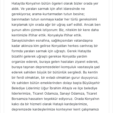
Hatay’da Konya’nın bütün ögeleri olarak bizler orada yer
aldık. Ve yaraları sarmak için afet idaresinde ne
gerekiyorsa; arama-kurtarmadan tutun besine;
barınmadan tutun ısınmaya kadar her türlü gereksinimi
karşılamak için orada ağır bir uğraş sarf edildi. Ancak ben
şunun altını çizmek istiyorum: Biz, nitekim bir kere daha
kentimizle iftihar ettik. Konyalıyla iftihar ettik.
Sanayicisinden esnafına, sağlıkçısından vatandaşına
kadar aklınıza kim gelirse Konya’dan herkes canhıraş bir
formda yaraları sarmak için uğraştı. Gerek Hatay’da
bizatihi gelerek uğraştı gerekse Konya’da yardım
organize ederek, buraya gelen hastaları ziyaret ederek,
buraya taşınan depremzedeleri komşuluk vasıtasıyla şad
ederek sahiden büyük bir bütünlük sergiledi. Bu kentin
bir ferdi olmaktan, bir evladı olmaktan gurur duyuyoruz.
Ve sahiden bütün emeklerinden dolayı başta Büyükşehir
Belediye Liderimiz Uğur İbrahim Altay’a ve ilçe belediye
liderlerimize, Ticaret Odamıza, Sanayi Odamıza, Ticaret
Borsamıza hassaten teşekkür ediyoruz. Orada Konya’nın
kalıcı da bir hizmeti olarak Hataylı kardeşlerimize,
depremzede kardeşlerimize konteyner kent çalışmamızı