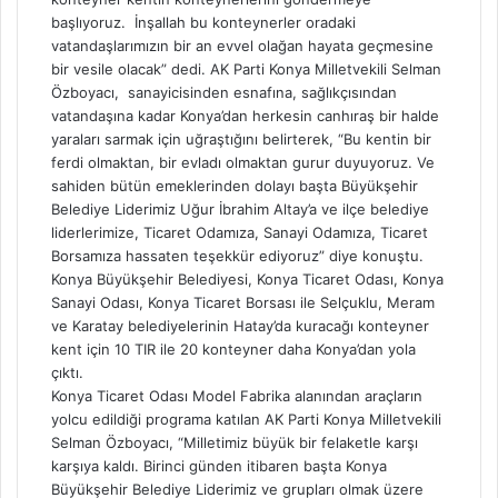
başlıyoruz. İnşallah bu konteynerler oradaki
vatandaşlarımızın bir an evvel olağan hayata geçmesine
bir vesile olacak” dedi. AK Parti Konya Milletvekili Selman
Özboyacı, sanayicisinden esnafına, sağlıkçısından
vatandaşına kadar Konya’dan herkesin canhıraş bir halde
yaraları sarmak için uğraştığını belirterek, “Bu kentin bir
ferdi olmaktan, bir evladı olmaktan gurur duyuyoruz. Ve
sahiden bütün emeklerinden dolayı başta Büyükşehir
Belediye Liderimiz Uğur İbrahim Altay’a ve ilçe belediye
liderlerimize, Ticaret Odamıza, Sanayi Odamıza, Ticaret
Borsamıza hassaten teşekkür ediyoruz” diye konuştu.
Konya Büyükşehir Belediyesi, Konya Ticaret Odası, Konya
Sanayi Odası, Konya Ticaret Borsası ile Selçuklu, Meram
ve Karatay belediyelerinin Hatay’da kuracağı konteyner
kent için 10 TIR ile 20 konteyner daha Konya’dan yola
çıktı.
Konya Ticaret Odası Model Fabrika alanından araçların
yolcu edildiği programa katılan AK Parti Konya Milletvekili
Selman Özboyacı, “Milletimiz büyük bir felaketle karşı
karşıya kaldı. Birinci günden itibaren başta Konya
Büyükşehir Belediye Liderimiz ve grupları olmak üzere