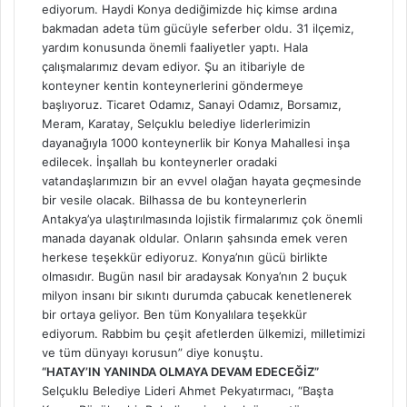
ediyorum. Haydi Konya dediğimizde hiç kimse ardına
bakmadan adeta tüm gücüyle seferber oldu. 31 ilçemiz,
yardım konusunda önemli faaliyetler yaptı. Hala
çalışmalarımız devam ediyor. Şu an itibariyle de
konteyner kentin konteynerlerini göndermeye
başlıyoruz. Ticaret Odamız, Sanayi Odamız, Borsamız,
Meram, Karatay, Selçuklu belediye liderlerimizin
dayanağıyla 1000 konteynerlik bir Konya Mahallesi inşa
edilecek. İnşallah bu konteynerler oradaki
vatandaşlarımızın bir an evvel olağan hayata geçmesinde
bir vesile olacak. Bilhassa de bu konteynerlerin
Antakya’ya ulaştırılmasında lojistik firmalarımız çok önemli
manada dayanak oldular. Onların şahsında emek veren
herkese teşekkür ediyoruz. Konya’nın gücü birlikte
olmasıdır. Bugün nasıl bir aradaysak Konya’nın 2 buçuk
milyon insanı bir sıkıntı durumda çabucak kenetlenerek
bir ortaya geliyor. Ben tüm Konyalılara teşekkür
ediyorum. Rabbim bu çeşit afetlerden ülkemizi, milletimizi
ve tüm dünyayı korusun” diye konuştu.
“HATAY’IN YANINDA OLMAYA DEVAM EDECEĞİZ”
Selçuklu Belediye Lideri Ahmet Pekyatırmacı, “Başta