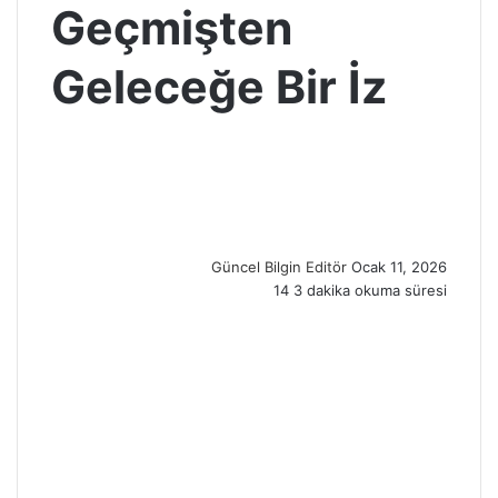
Geçmişten
Geleceğe Bir İz
S
e
n
d
a
n
Güncel Bilgin Editör
Ocak 11, 2026
e
14
3 dakika okuma süresi
m
a
i
l