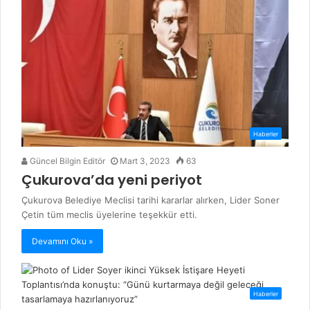
Haberler
Güncel Bilgin Editör
Mart 3, 2023
63
Çukurova’da yeni periyot
Çukurova Belediye Meclisi tarihi kararlar alırken, Lider Soner
Çetin tüm meclis üyelerine teşekkür etti.
Devamını Oku »
Haberler