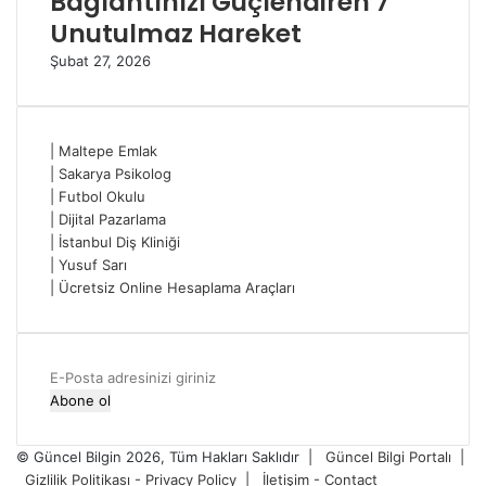
Bağlantınızı Güçlendiren 7
Unutulmaz Hareket
Şubat 27, 2026
|
Maltepe Emlak
|
Sakarya Psikolog
|
Futbol Okulu
|
Dijital Pazarlama
|
İstanbul Diş Kliniği
|
Yusuf Sarı
|
Ücretsiz Online Hesaplama Araçları
E-
Posta
adresinizi
giriniz
© Güncel Bilgin 2026, Tüm Hakları Saklıdır |
Güncel Bilgi Portalı
|
Gizlilik Politikası - Privacy Policy
|
İletişim - Contact