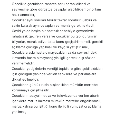
Öncelikle çocukların rahatça soru sorabildikleri ve
seviyesine göre dürüstçe cevaplar alabildikleri bir ortam
hazırlanmalıdır,
Çocuklar aynı soruları tekrar tekrar sorabilir. Sabırlı ve
sakin kalarak aynı cevapları vermeniz gerekmektedir,
Covid ya da başka bir hastalık sebebiyle çevrenizde
rahatsızlık geçiren varsa ve çocuklar bu gibi durumları
biliyorlar, merak ediyorlarsa konu geçiştirilmemeli, gerekli
açıklama çocuğa yapılmalı ve kaygısı yatıştırılmalı,
Çocuklara asla hasta olmayacakları ya da çevresindeki
kimsenin hasta olmayacağıyla ilgili gerçek dışı sözler
verilmemelidir,
Çocuklar yetişkinlerin verdiği tepkilere göre şekil aldıkları
için çocuğun yanında verilen tepkilere ve parlamalara
dikkat edilmelidir,
Çocukların günlük rutin alışkanlıkları mümkün mertebe
korunmaya çalışılmalıdır.
Çocukların sosyal medya ve televizyonda verilen abartı
içeriklere maruz kalması mümkün mertebe engellenmeli,
maruz kalırsa bu işittiği konu ile ilgili yumuşatıcı açıklama
yapılmalı,