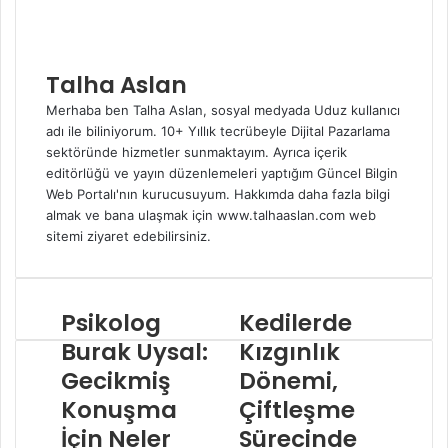
Talha Aslan
Merhaba ben Talha Aslan, sosyal medyada Uduz kullanıcı
adı ile biliniyorum. 10+ Yıllık tecrübeyle Dijital Pazarlama
sektöründe hizmetler sunmaktayım. Ayrıca içerik
editörlüğü ve yayın düzenlemeleri yaptığım Güncel Bilgin
Web Portalı'nın kurucusuyum. Hakkımda daha fazla bilgi
almak ve bana ulaşmak için www.talhaaslan.com web
sitemi ziyaret edebilirsiniz.
W
I
e
n
b
s
Psikolog
Kedilerde
s
t
i
a
Burak Uysal:
Kızgınlık
t
g
Gecikmiş
Dönemi,
e
r
Konuşma
Çiftleşme
s
a
i
m
İçin Neler
Sürecinde