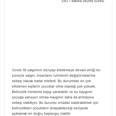
543
1 dakika okuma süresi
m
a
i
l
Covid-19 salgınının dünyayı etkilemeye devam ettiği bu
süreçte salgın, insanların rutinlerini değiştirmelerine
sebep olacak kadar etkiledi. Bu durumdan en çok
etkilenen kişilerin çocuklar olma olasılığı çok yüksek.
Belirsizlik herkeste kaygı yaratabilir ve bu kaygının
çocuğa yansıyor olması kaygının daha da artmasına
sebep olabiliyor. Bu durumu ortadan kaldırabilmek için
belirsizlikleri çocukların anlayabileceği seviyede
açıklamak en doğru başlangıç olabilir.