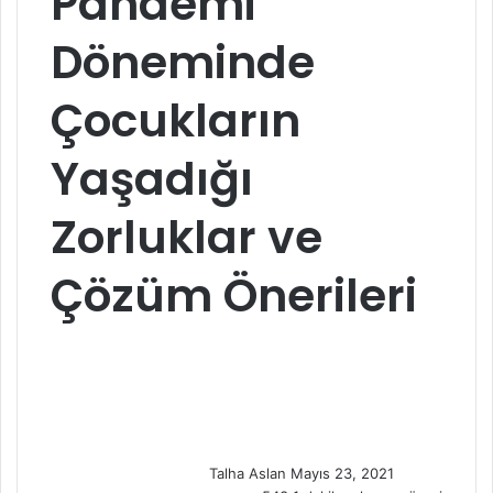
Pandemi
Döneminde
Çocukların
Yaşadığı
Zorluklar ve
Çözüm Önerileri
S
e
n
d
a
n
Talha Aslan
Mayıs 23, 2021
e