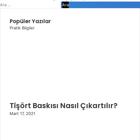
Facebook
Twitter
WhatsApp
Telegram
Viber
Kapalı
Arama:
Popüler Yazılar
Pratik Bilgiler
Tişört Baskısı Nasıl Çıkartılır?
Mart 17, 2021